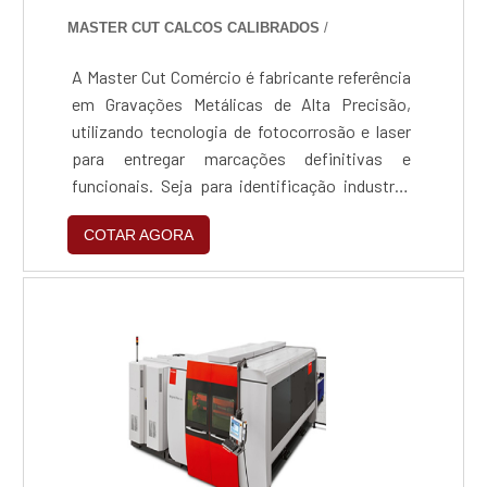
MASTER CUT CALCOS CALIBRADOS
/
A Master Cut Comércio é fabricante referência
em Gravações Metálicas de Alta Precisão,
utilizando tecnologia de fotocorrosão e laser
para entregar marcações definitivas e
funcionais. Seja para identificação industrial
rigorosa ou para personalização decorativa de
COTAR AGORA
luxo, nossos processos garantem
profundidade real e durabilidade vitalícia,
unindo a excelência técnica da marca LMC à
agilidade produtiva da Master Cut.