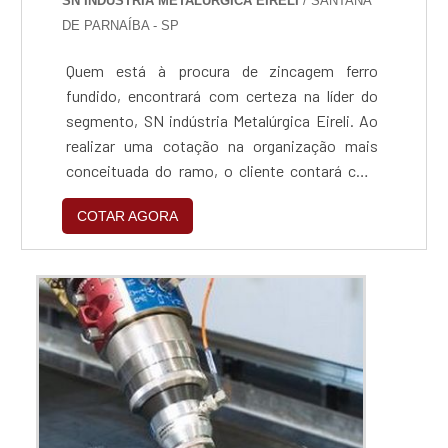
SN INDÚSTRIA METALÚRGICA EIRELI
/ SANTANA
DE PARNAÍBA - SP
Quem está à procura de zincagem ferro
fundido, encontrará com certeza na líder do
segmento, SN indústria Metalúrgica Eireli. Ao
realizar uma cotação na organização mais
conceituada do ramo, o cliente contará com
serviços de excelência e o suporte de
COTAR AGORA
especialistas para sanar eventuais
dúvidas.Quando o assunto é zincagem ferro
fundido, com os colaboradores da SN indústria
Metalúrgica Eireli o cliente encontrará ótima
qualidade e um design...