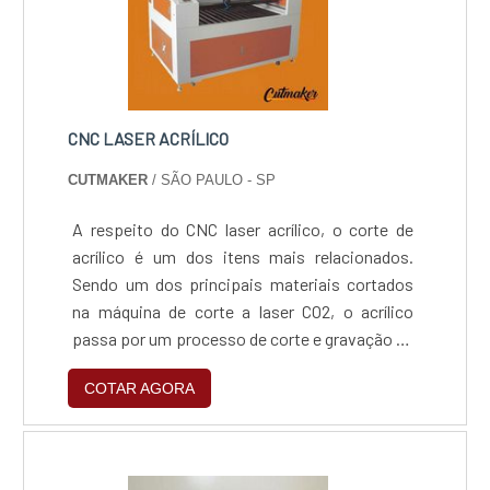
CNC LASER ACRÍLICO
CUTMAKER
/ SÃO PAULO - SP
A respeito do CNC laser acrílico, o corte de
acrílico é um dos itens mais relacionados.
Sendo um dos principais materiais cortados
na máquina de corte a laser CO2, o acrílico
passa por um processo de corte e gravação de
altíssima qualidade com velocidade e precisão
COTAR AGORA
sem perda de produtividade. Isto garante
projetos complexos realizados a partir por
operações simples.O equipamento pode
cortar acrílico realiza seus processos com