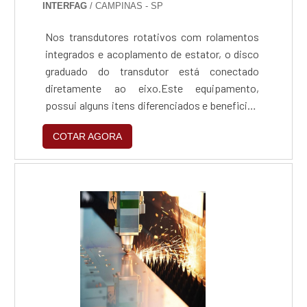
INTERFAG
/ CAMPINAS - SP
Nos transdutores rotativos com rolamentos
integrados e acoplamento de estator, o disco
graduado do transdutor está conectado
diretamente ao eixo.Este equipamento,
possui alguns itens diferenciados e beneficios
aos usuários. Montagem simples, Dimensões
COTAR AGORA
compactas, alta frequência natural de
acoplamento e modelos com eixo passante,
são algumas das caracteristicas dos
transdutores rotativos.Esse produto está
disponivel na Interfag, que dipõe de um amplo
conhecimento em conserto e manutenção de
equipamentos como os transdutores
rotativos.Para obter maiores informações
acesse nosso site.