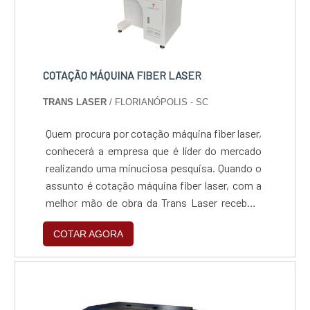
COTAÇÃO MÁQUINA FIBER LASER
TRANS LASER
/ FLORIANÓPOLIS - SC
Quem procura por cotação máquina fiber laser,
conhecerá a empresa que é líder do mercado
realizando uma minuciosa pesquisa. Quando o
assunto é cotação máquina fiber laser, com a
melhor mão de obra da Trans Laser receberá
assertividade com pagamento
COTAR AGORA
acessível.ALGUNS DETALHES SOBRE A
COTAÇÃO MÁQUINA FIBER LASERHá muitas
maneiras eficientes de demonstrar
competência e excelência em uma área de
atuação. A Trans Laser canaliza seus esforços