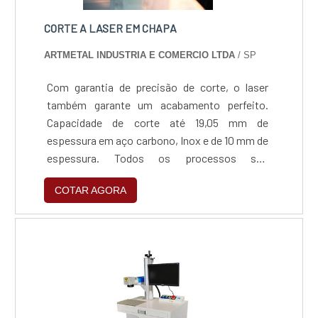
CORTE A LASER EM CHAPA
ARTMETAL INDUSTRIA E COMERCIO LTDA
/ SP
Com garantia de precisão de corte, o laser
também garante um acabamento perfeito.
Capacidade de corte até 19,05 mm de
espessura em aço carbono, Inox e de 10 mm de
espessura. Todos os processos são
gerenciados por softwares de alta tecnologia,
COTAR AGORA
que garantem a confiabilidade do processo e a
certeza do produto final dentro das mais
rigorosas especificações, sem nenhum tipo
de anomalia ou deformação.