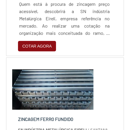
Quem está à procura de zincagem preço
acessível, descobrirá a SN indústria
Metalúrgica Eireli, empresa referência no
mercado. Ao realizar uma cotação na
organização mais conceituada do ramo, o
cliente contará com serviços de excelência e o
COTAR AGORA
suporte de especialistas para sanar eventuais
dúvidas.ZINCAGEM PREÇO JUSTO E
ACESSÍVELQuem procura por zincagem preço
acessível em uma empresa que preza pela
segurança, encontra na internet a SN indús...
ZINCAGEM FERRO FUNDIDO