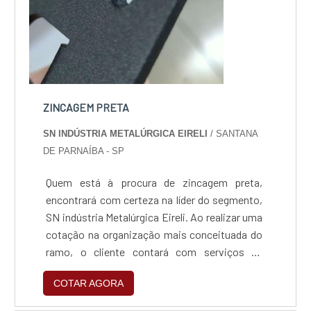
ZINCAGEM PRETA
SN INDÚSTRIA METALÚRGICA EIRELI
/ SANTANA
DE PARNAÍBA - SP
Quem está à procura de zincagem preta,
encontrará com certeza na líder do segmento,
SN indústria Metalúrgica Eireli. Ao realizar uma
cotação na organização mais conceituada do
ramo, o cliente contará com serviços de
excelência e o suporte de especialistas para
COTAR AGORA
sanar eventuais dúvidas.Quando o tema é
zincagem preta, com a SN indústria