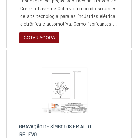
fabricação de peças sob medida através do
Corte a Laser de Cobre, oferecendo soluções
de alta tecnologia para as indústrias elétrica,
eletrônica e automotiva. Como fabricantes, a
empresa domina o processamento de metais
COTAR AGORA
refletivos, transformando projetos complexos
em componentes reais com precisão, rapidez
e o rigor técnico que o mercado industrial
exige.
GRAVAÇÃO DE SÍMBOLOS EM ALTO
RELEVO