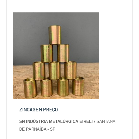
Metalúrgica Eireli o cliente obterá excelente
custo-benefício e um design completo de
projetos, do plane...
ZINCAGEM PREÇO
SN INDÚSTRIA METALÚRGICA EIRELI
/ SANTANA
DE PARNAÍBA - SP