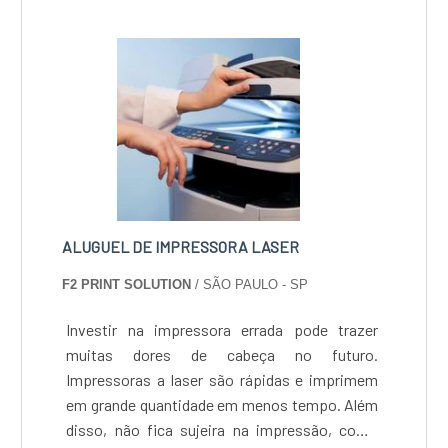
alcançados por possuir escritório de alta
qualidade onde são realizadas as atividades e
estrutura suficiente para atender todas as
demandas.Esses fatores, somados a um time
multidisciplinar de consultores associados e
profissionais com vasta experiência na área
de atuação, comprovam sua essência de
trazer o melhor para todos os clientes.
ALUGUEL DE IMPRESSORA LASER
F2 PRINT SOLUTION
/ SÃO PAULO - SP
Investir na impressora errada pode trazer
muitas dores de cabeça no futuro.
Impressoras a laser são rápidas e imprimem
em grande quantidade em menos tempo. Além
disso, não fica sujeira na impressão, como