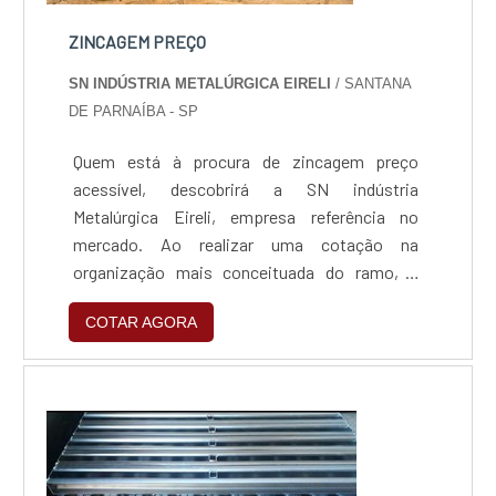
ZINCAGEM PREÇO
SN INDÚSTRIA METALÚRGICA EIRELI
/ SANTANA
DE PARNAÍBA - SP
Quem está à procura de zincagem preço
acessível, descobrirá a SN indústria
Metalúrgica Eireli, empresa referência no
mercado. Ao realizar uma cotação na
organização mais conceituada do ramo, o
cliente contará com serviços de excelência e o
COTAR AGORA
suporte de especialistas para sanar eventuais
dúvidas.ZINCAGEM PREÇO JUSTO E
ACESSÍVELQuem procura por zincagem preço
acessível em uma empresa que preza pela
segurança, encontra na internet a SN indús...