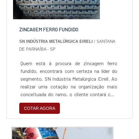
ZINCAGEM FERRO FUNDIDO
SN INDÚSTRIA METALÚRGICA EIRELI
/ SANTANA
DE PARNAÍBA - SP
Quem está à procura de zincagem ferro
fundido, encontrará com certeza na líder do
segmento, SN indústria Metalúrgica Eireli. Ao
realizar uma cotação na organização mais
conceituada do ramo, o cliente contará com
serviços de excelência e o suporte de
COTAR AGORA
especialistas para sanar eventuais
dúvidas.Quando o assunto é zincagem ferro
fundido, com os colaboradores da SN indústria
Metalúrgica Eireli o cliente encontrará ótima