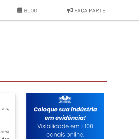
BLOG
FAÇA PARTE
iais,
 área
 dos