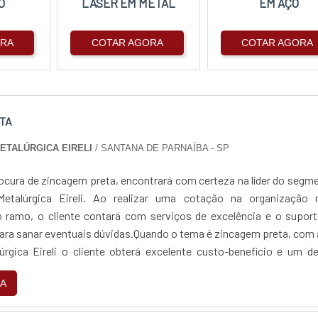
O
LASER EM METAL
EM AÇO
ORA
COTAR AGORA
COTAR AGORA
TA
METALÚRGICA EIRELI
/ SANTANA DE PARNAÍBA - SP
ocura de zincagem preta, encontrará com certeza na líder do segm
Metalúrgica Eireli. Ao realizar uma cotação na organização 
 ramo, o cliente contará com serviços de excelência e o suport
para sanar eventuais dúvidas.Quando o tema é zincagem preta, com
lúrgica Eireli o cliente obterá excelente custo-benefício e um d
jetos, do plane...
A