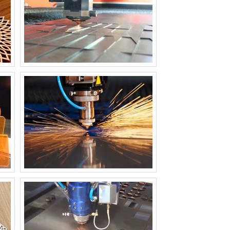
MÁQUINA DE CORTE A LASER PARA
TECIDO
MÁQUINA DE CORTE A LASER PARA TUBOS
MÁQUINA DE CORTE A LASER PEQUENA
MÁQUINA DE CORTE A LASER PORTÁTIL
MÁQUINA DE CORTE A LASER PREÇO
MÁQUINA DE CORTE A LASER SP
MÁQUINA DE CORTE A LASER TECIDO
PREÇO
MÁQUINA DE CORTE A LASER VIDRO
MÁQUINA DE CORTE A LASER WS 10080
80W
MÁQUINA DE CORTE DE TECIDO A LASER
PREÇO
MÁQUINA DE CORTE DE TECIDO
INDUSTRIAL A LASER
MÁQUINA DE CORTE LASER
MÁQUINA DE CORTE LASER INDUSTRIAL