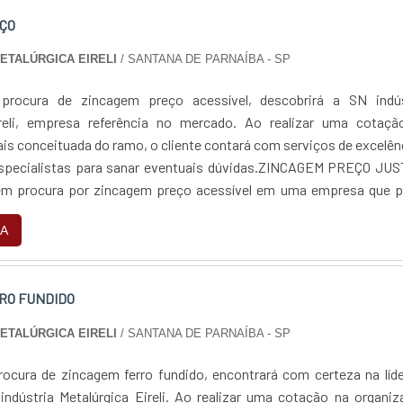
ÇO
METALÚRGICA EIRELI
/ SANTANA DE PARNAÍBA - SP
rocura de zincagem preço acessível, descobrirá a SN indús
ireli, empresa referência no mercado. Ao realizar uma cotaçã
is conceituada do ramo, o cliente contará com serviços de excelên
especialistas para sanar eventuais dúvidas.ZINCAGEM PREÇO JUS
 procura por zincagem preço acessível em uma empresa que p
 encontra na internet a SN indús...
A
RO FUNDIDO
METALÚRGICA EIRELI
/ SANTANA DE PARNAÍBA - SP
ocura de zincagem ferro fundido, encontrará com certeza na líd
ndústria Metalúrgica Eireli. Ao realizar uma cotação na organi