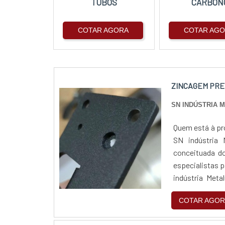
TUBOS
CARBON
COTAR AGORA
COTAR AG
ZINCAGEM PRE
SN INDÚSTRIA 
Quem está à pr
SN indústria 
conceituada do
especialistas 
indústria Meta
completo de pro
COTAR AGOR