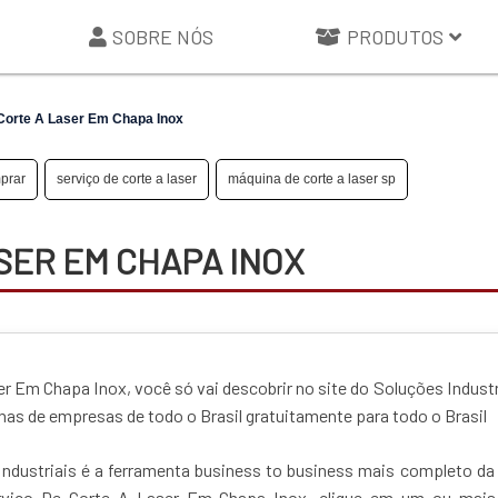
SOBRE NÓS
PRODUTOS
Corte A Laser Em Chapa Inox
mprar
serviço de corte a laser
máquina de corte a laser sp
SER EM CHAPA INOX
r Em Chapa Inox, você só vai descobrir no site do Soluções Industr
s de empresas de todo o Brasil gratuitamente para todo o Brasil
ndustriais é a ferramenta business to business mais completo da
Serviço De Corte A Laser Em Chapa Inox, clique em um ou mais