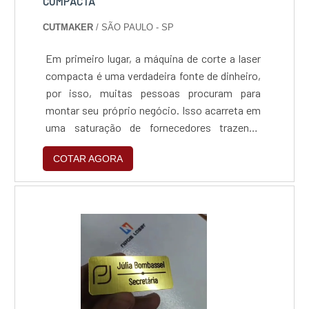
COMPACTA
CUTMAKER
/ SÃO PAULO - SP
Em primeiro lugar, a máquina de corte a laser
compacta é uma verdadeira fonte de dinheiro,
por isso, muitas pessoas procuram para
montar seu próprio negócio. Isso acarreta em
uma saturação de fornecedores trazendo
máquinas baratas, ditas como caseiras, que
COTAR AGORA
mais trazem problemas do que soluções. Por
serem baratas e ocuparem pouco espaço,
muitas pessoas acabam investindo nesse tipo
de equipamento e se deparam com o pesadelo
que é. Prazo de valid....