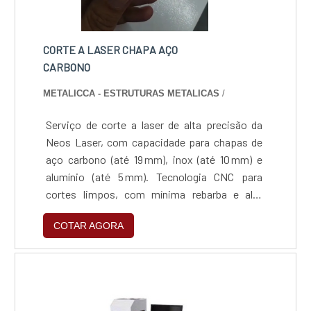
CORTE A LASER CHAPA AÇO
CARBONO
METALICCA - ESTRUTURAS METALICAS
/
Serviço de corte a laser de alta precisão da
Neos Laser, com capacidade para chapas de
aço carbono (até 19 mm), inox (até 10 mm) e
alumínio (até 5 mm). Tecnologia CNC para
cortes limpos, com mínima rebarba e alta
repetibilidade. Compatível com arquivos
COTAR AGORA
vetoriais (.dxf, .dwg, .ai) e ideal para projetos
técnicos com tolerância dimensional rigorosa.
Processo ágil, preciso e versátil, adequado
para produção sob medida ou em escala, com
suporte técnico especializado e foco na