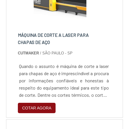
MÁQUINA DE CORTE A LASER PARA
CHAPAS DE AÇO
CUTMAKER
/ SÃO PAULO - SP
Quando o assunto é máquina de corte a laser
para chapas de aço é imprescindível a procura
por informações confiáveis e honestas à
respeito do equipamento ideal para este tipo
de corte. Dentre os cortes térmicos, o corte a
laser se destaca por sua versatilidade, por
COTAR AGORA
isto, têm se tornado cada vez mais presente
nas fábricas e indústrias do Brasil.O laser de
fibra, tipo de laser mais indicado para a