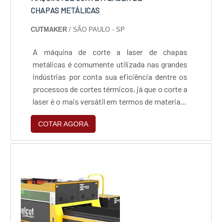
CHAPAS METÁLICAS
CUTMAKER
/ SÃO PAULO - SP
A máquina de corte a laser de chapas
metálicas é comumente utilizada nas grandes
indústrias por conta sua eficiência dentre os
processos de cortes térmicos, já que o corte a
laser é o mais versátil em termos de material e
espessura.Cuidados importantes com o
COTAR AGORA
materialO laser mais indicado para esse tipo
de corte é o laser de fibra. Concebido através
de circuitos de bomba de diodo que geram
partículas sólidas de cristais capazes de
produz...