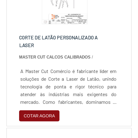
CORTE DE LATÃO PERSONALIZADO A
LASER
MASTER CUT CALCOS CALIBRADOS
/
A Master Cut Comércio é fabricante líder em
soluções de Corte a Laser de Latão, unindo
tecnologia de ponta e rigor técnico para
atender às indústrias mais exigentes do
mercado. Como fabricantes, dominamos o
processamento de metais amarelos e
COTAR AGORA
vermelhos, entregando peças com precisão
milimétrica e acabamento pronto para uso,
garantindo eficiência, rapidez e qualidade