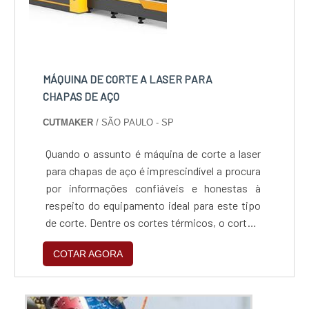
MÁQUINA DE CORTE A LASER PARA
CHAPAS DE AÇO
CUTMAKER
/ SÃO PAULO - SP
Quando o assunto é máquina de corte a laser
para chapas de aço é imprescindível a procura
por informações confiáveis e honestas à
respeito do equipamento ideal para este tipo
de corte. Dentre os cortes térmicos, o corte a
laser se destaca por sua versatilidade, por
COTAR AGORA
isto, têm se tornado cada vez mais presente
nas fábricas e indústrias do Brasil.O laser de
fibra, tipo de laser mais indicado para a
gravação e corte de metais, possui uma al...