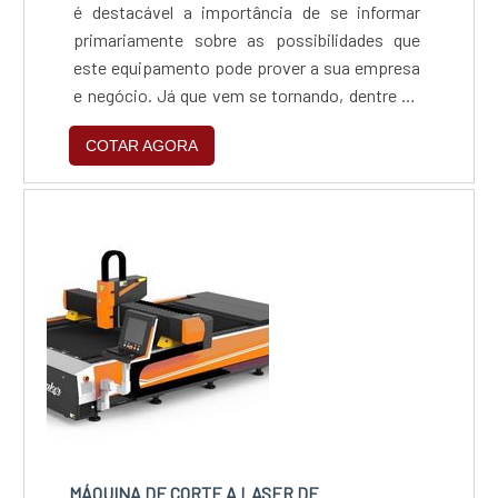
é destacável a importância de se informar
primariamente sobre as possibilidades que
este equipamento pode prover a sua empresa
e negócio. Já que vem se tornando, dentre os
cortes térmicos, o mais eficiente e versátil
COTAR AGORA
processo de corte disponível no mercado.Se o
consumidor estiver procurando corte para
materiais não-metálicos, como chapas de
MDF, madeira, acrílico e outros tipos de
materiais,...
MÁQUINA DE CORTE A LASER DE