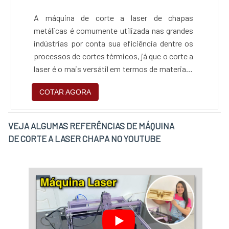
A máquina de corte a laser de chapas
metálicas é comumente utilizada nas grandes
indústrias por conta sua eficiência dentre os
processos de cortes térmicos, já que o corte a
laser é o mais versátil em termos de material e
espessura.Cuidados importantes com o
COTAR AGORA
materialO laser mais indicado para esse tipo
de corte é o laser de fibra. Concebido através
de circuitos de bomba de diodo que geram
VEJA ALGUMAS REFERÊNCIAS DE MÁQUINA
partículas sólidas de cristais capazes de
DE CORTE A LASER CHAPA NO YOUTUBE
produzir um f....