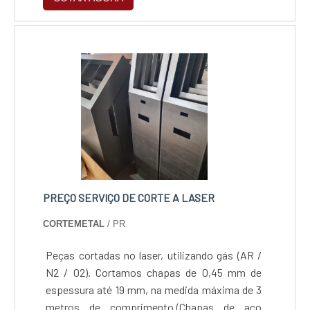
8mm em aço inox, 4mm em alumínio e 3mm
em latão.
PREÇO SERVIÇO DE CORTE A LASER
CORTEMETAL
/ PR
Peças cortadas no laser, utilizando gás (AR /
N2 / O2). Cortamos chapas de 0,45 mm de
espessura até 19 mm, na medida máxima de 3
metros de comprimento.(Chapas de aço