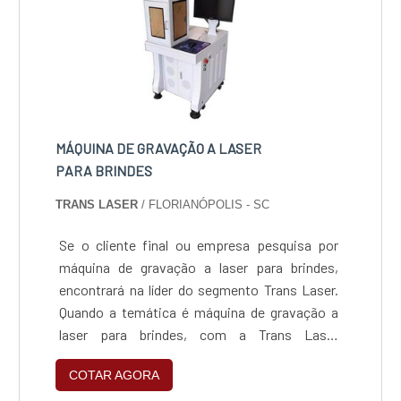
qualidade e eficiência.
MÁQUINA DE GRAVAÇÃO A LASER
PARA BRINDES
TRANS LASER
/ FLORIANÓPOLIS - SC
Se o cliente final ou empresa pesquisa por
máquina de gravação a laser para brindes,
encontrará na líder do segmento Trans Laser.
Quando a temática é máquina de gravação a
laser para brindes, com a Trans Laser
encontrará precisão com comprometimento
COTAR AGORA
com os resultados dos clientes.UM POUCO