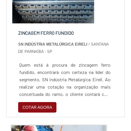
ZINCAGEM FERRO FUNDIDO
SN INDÚSTRIA METALÚRGICA EIRELI
/ SANTANA
DE PARNAÍBA - SP
Quem está à procura de zincagem ferro
fundido, encontrará com certeza na líder do
segmento, SN indústria Metalúrgica Eireli. Ao
realizar uma cotação na organização mais
conceituada do ramo, o cliente contará com
serviços de excelência e o suporte de
COTAR AGORA
especialistas para sanar eventuais
dúvidas.Quando o assunto é zincagem ferro
fundido, com os colaboradores da SN indústria
Metalúrgica Eireli o cliente encontrará ótima