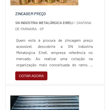
ZINCAGEM PREÇO
SN INDÚSTRIA METALÚRGICA EIRELI
/ SANTANA
DE PARNAÍBA - SP
Quem está à procura de zincagem preço
acessível, descobrirá a SN indústria
Metalúrgica Eireli, empresa referência no
mercado. Ao realizar uma cotação na
organização mais conceituada do ramo, o
cliente contará com serviços de excelência e o
COTAR AGORA
suporte de especialistas para sanar eventuais
dúvidas.ZINCAGEM PREÇO JUSTO E
ACESSÍVELQuem procura por zincagem preço
acessível em uma empresa que preza pela
segurança, encontra na internet a SN indús...