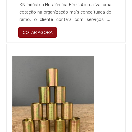
SN indústria Metalúrgica Eireli. Ao realizar uma
cotação na organização mais conceituada do
ramo, o cliente contará com serviços de
excelência e o suporte de especialistas para
COTAR AGORA
sanar eventuais dúvidas.Quando o tema é
zincagem preta, com a SN indústria
Metalúrgica Eireli o cliente obterá excelente
custo-benefício e um design completo de
projetos, do plane...