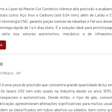
r da Master Cut Comércio oferece alta precisão e acabamento
tais como Aço Inox e Carbono (até 9,54 mm), além de Latão e C
 tecnologia CNC, garante peças isentas de rebarbas e fiel aos des
ntrega rápida de 1 a 4 dias úteis. É a solução ideal para prototipa
série nos setores automotivo, mecânico e de infraestrut
nomia de material e repetibilidade milimétrica.
A
O2
O PAULO - SP
O2 é uma peça de precisão que concentra grande quantidade de luz 
Os lasers CO2 tem sido usado na indústria desde os anos 1970,
roespaciais e automotivas. Desde então, o tipo de gás, consu
abricação apresentaram alterações significativas para muitos usuá
odem se classificados em tubos abertos ou selados, bem como p