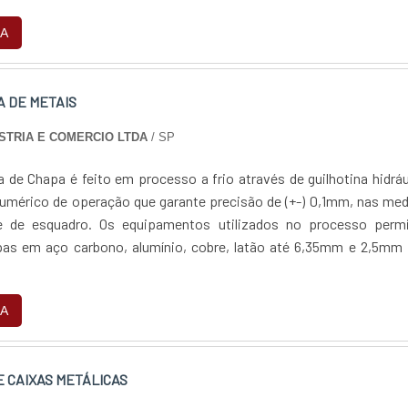
dos também de acordo com o....
A
A DE METAIS
STRIA E COMERCIO LTDA
/ SP
 de Chapa é feito em processo a frio através de guilhotina hidráu
umérico de operação que garante precisão de (+-) 0,1mm, nas me
e de esquadro. Os equipamentos utilizados no processo perm
as em aço carbono, alumínio, cobre, latão até 6,35mm e 2,5mm 
A
 CAIXAS METÁLICAS