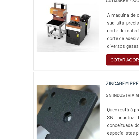
CUTMAKER
/ SÃ
A máquina de c
sua alta preci
corte de materi
corte de adesiv
diversos gases
esteja altament
COTAR AGOR
ZINCAGEM PRE
SN INDÚSTRIA 
Quem está à pr
SN indústria 
conceituada do
especialistas 