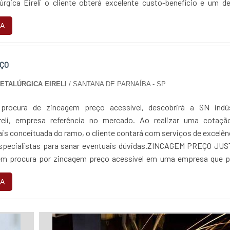
lúrgica Eireli o cliente obterá excelente custo-benefício e um d
jetos, do plane...
A
ÇO
METALÚRGICA EIRELI
/ SANTANA DE PARNAÍBA - SP
rocura de zincagem preço acessível, descobrirá a SN indús
ireli, empresa referência no mercado. Ao realizar uma cotaçã
is conceituada do ramo, o cliente contará com serviços de excelên
especialistas para sanar eventuais dúvidas.ZINCAGEM PREÇO JUS
 procura por zincagem preço acessível em uma empresa que p
 encontra na internet a SN indús...
A