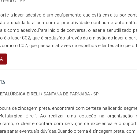
O PAULO - SP
orte a laser adesivo é um equipamento que está em alta por con
são e qualidade aliada com a produtividade contínua e automáti
ais como adesivo.Para início de conversa, o laser a ser utilizado p
o é o laser CO2, que é produzido através da emissão do laser a part
, como o CO2, que passam através de espelhos e lentes até que o 
e...
A
TA
METALÚRGICA EIRELI
/ SANTANA DE PARNAÍBA - SP
ocura de zincagem preta, encontrará com certeza na líder do segm
Metalúrgica Eireli. Ao realizar uma cotação na organização 
 ramo, o cliente contará com serviços de excelência e o suport
para sanar eventuais dúvidas.Quando o tema é zincagem preta, com