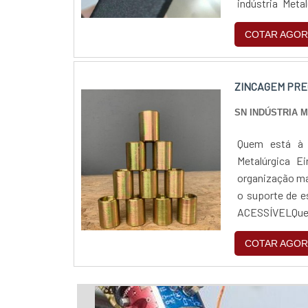
indústria Meta
completo de pro
COTAR AGOR
ZINCAGEM PRE
SN INDÚSTRIA 
Quem está à p
Metalúrgica E
organização ma
o suporte de 
ACESSÍVELQuem
pela segurança,
COTAR AGOR