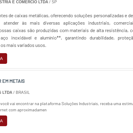
STRIA E COMERCIO LTDA
/ SP
tes de caixas metálicas, oferecendo soluções personalizadas e de
a atender às mais diversas aplicações industriais, comercia
Nossas caixas são produzidas com materiais de alta resistência,
aço inoxidável e alumínio**, garantindo durabilidade, proteç
 os mais variados usos.
A
R EM METAIS
 LTDA
/ BRASIL
ocê vai encontrar na plataforma Soluções Industriais, receba uma estim
nternet com aproximadamen
A