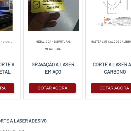
A
/ BRASIL
METALICCA - ESTRUTURAS
MASTER CUT CALCOS CALIBR
METALICAS
/
ORTE A
GRAVAÇÃO A LASER
CORTE A LASER 
ETAL
EM AÇO
CARBONO
ORA
COTAR AGORA
COTAR AGORA
ORTE A LASER ADESIVO