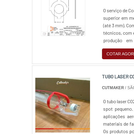
O serviço de Corte a Lase
superior em me
(até 3 mm). Com
técnicos, com e
produção em 
assegurando eco
COTAR AGOR
TUBO LASER C
CUTMAKER
/ SÃ
O tubo laser C
spot pequeno. 
aplicações ae
materiais de f
Os produtos p