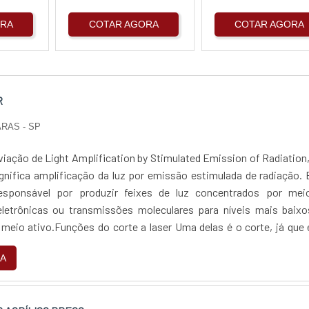
ORA
COTAR AGORA
COTAR AGORA
R
ARAS - SP
eviação de Light Amplification by Stimulated Emission of Radiation
ignifica amplificação da luz por emissão estimulada de radiação. 
sponsável por produzir feixes de luz concentrados por mei
letrônicas ou transmissões moleculares para níveis mais baixo
meio ativo.Funções do corte a laser Uma delas é o corte, já que 
a ferramenta de...
A