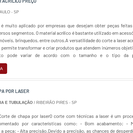
 ACRÍLICO PREÇO
PAULO - SP
r é muito aplicado por empresas que desejam obter peças feitas
rsos segmentos. O material acrílico é bastante utilizado em acess
óveis, brinquedos, entre outros.A versatilidade do corte a laser acr
l permite transformar e criar produtos que atendem inúmeros objet
nto pode variar de acordo com o tamanho e o tipo da 
ilidades e outro...
A
PA POR LASER
IA E TUBULAÇÃO
/ RIBEIRÃO PIRES - SP
 Corte de chapa por laserO corte com técnicas a laser é um pro
comentado por características como: - Bom acabamento; - M
 a peça; - Alta precisão.Devido a precisão, as chances de desperd