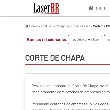
INÍCIO
>
Home
»
Produtos
»
Categoria - Corte a Laser
»
Corte De C
Buscas relacionadas:
máquina corte a laser
má
CORTE DE CHAPA
Realize uma cotação de Corte De Chapa, você s
imediatamente com dezenas de empresas de todo
Possuindo centenas de empresas, o Soluções I
industrial. Para realizar um orçamento de Corte