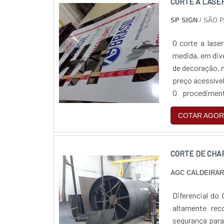
CORTE A LASER
SP SIGN
/ SÃO 
O corte a lase
medida, em dive
de decoração, m
preço acessíve
O procedime
desejada.Possib
COTAR AGOR
CORTE DE CHA
AGC CALDEIRAR
Diferencial do
altamente re
segurança para