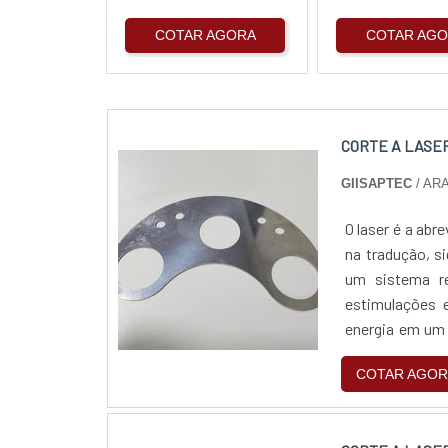
COTAR AGORA
COTAR AG
CORTE A LASE
GIISAPTEC
/ AR
O laser é a abr
na tradução, s
um sistema re
estimulações e
energia em um 
considerado um
COTAR AGOR