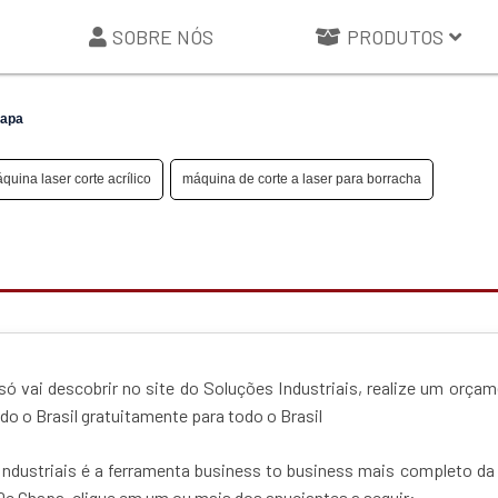
SOBRE NÓS
PRODUTOS
hapa
quina laser corte acrílico
máquina de corte a laser para borracha
ó vai descobrir no site do Soluções Industriais, realize um orça
 o Brasil gratuitamente para todo o Brasil
ndustriais é a ferramenta business to business mais completo da
 De Chapa, clique em um ou mais dos anuciantes a seguir: