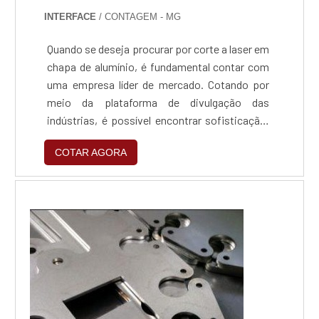
INTERFACE
/ CONTAGEM - MG
Quando se deseja procurar por corte a laser em
chapa de alumínio, é fundamental contar com
uma empresa líder de mercado. Cotando por
meio da plataforma de divulgação das
indústrias, é possível encontrar sofisticação,
qualidade e preço justo em um só lugar.É isto!
COTAR AGORA
Quando a busca é por corte a laser em chapa
de alumínio, é de suma importância contar
com os profissionais especializados da
Interface, a fim de encontrar precisão com
comprome...