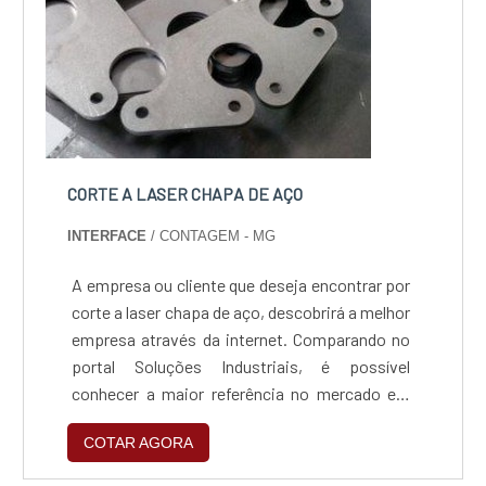
CORTE A LASER CHAPA DE AÇO
INTERFACE
/ CONTAGEM - MG
A empresa ou cliente que deseja encontrar por
corte a laser chapa de aço, descobrirá a melhor
empresa através da internet. Comparando no
portal Soluções Industriais, é possível
conhecer a maior referência no mercado em
seu próprio segmento.MAIS DETALHES
COTAR AGORA
SOBRE CORTE A LASER CHAPA DE AÇOQuem
pesquisa na internet por uma empresa corte a