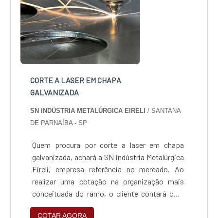
CORTE A LASER EM CHAPA
GALVANIZADA
SN INDÚSTRIA METALÚRGICA EIRELI
/ SANTANA
DE PARNAÍBA - SP
Quem procura por corte a laser em chapa
galvanizada, achará a SN indústria Metalúrgica
Eireli, empresa referência no mercado. Ao
realizar uma cotação na organização mais
conceituada do ramo, o cliente contará com
serviços de excelência e o suporte de
COTAR AGORA
especialistas para sanar eventuais