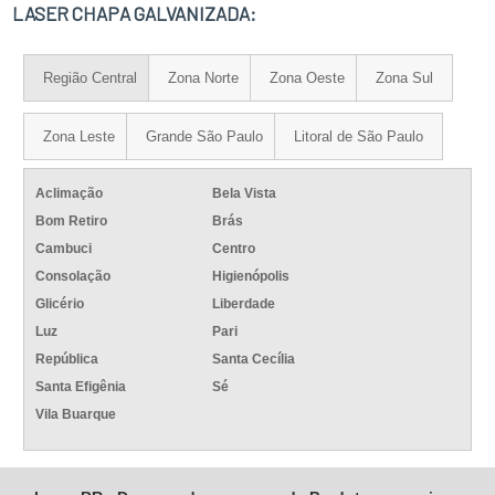
LASER CHAPA GALVANIZADA:
Região Central
Zona Norte
Zona Oeste
Zona Sul
Zona Leste
Grande São Paulo
Litoral de São Paulo
Aclimação
Bela Vista
Bom Retiro
Brás
Cambuci
Centro
Consolação
Higienópolis
Glicério
Liberdade
Luz
Pari
República
Santa Cecília
Santa Efigênia
Sé
Vila Buarque