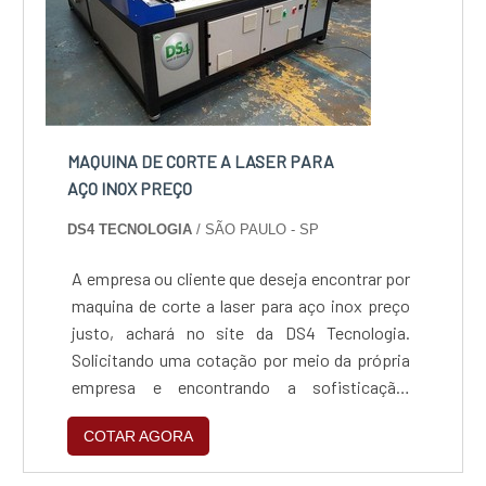
MAQUINA DE CORTE A LASER PARA
AÇO INOX PREÇO
DS4 TECNOLOGIA
/ SÃO PAULO - SP
A empresa ou cliente que deseja encontrar por
maquina de corte a laser para aço inox preço
justo, achará no site da DS4 Tecnologia.
Solicitando uma cotação por meio da própria
empresa e encontrando a sofisticação,
qualidade e preço justo em um só
COTAR AGORA
lugar.ALGUNS DETALHES SOBRE MAQUINA
DE CORTE A LASER PARA AÇO INOX