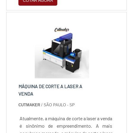
COTAR AGORA
padrão, a empresa conta com profissionais
especializados e instalações modernas e em
bom estado, conquistando então a confiança
de todos.A SN indústria Metalúrgica Eireli é
uma empresa que tem se destacado no
segmento pela idoneidade em tudo que faz, o
que garante o sucesso aos parceiros de ponta
a ponta.
MÁQUINA DE CORTE A LASER A
VENDA
CUTMAKER
/ SÃO PAULO - SP
Atualmente, a máquina de corte a laser a venda
é sinônimo de empreendimento. A mais