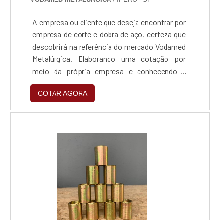
A empresa ou cliente que deseja encontrar por
empresa de corte e dobra de aço, certeza que
descobrirá na referência do mercado Vodamed
Metalúrgica. Elaborando uma cotação por
meio da própria empresa e conhecendo a
organização mais competente do ramo.
COTAR AGORA
Quando o tema é empresa de corte e dobra de
aço, com a Vodamed Metalúrgica o cliente
encontramos assertividade que gera
crescimento sustentável.UM POUCO MAIS
SOBRE EMPRESA DE CORTE E DOBRA DE
AÇOA Vodamed Metalúrgica centraliza seus
esforços em produzir uma estrutura com
escritório de alta qualidade onde são
realizadas as atividades e estrutura suficiente
para atender todas as demandas, tudo isso
para oferecer empresas de corte e dobra de