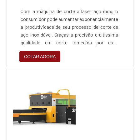
Com a máquina de corte a laser aço inox, o
consumidor pode aumentar exponencialmente
a produtividade de seu processo de corte de
aço inoxidável. Graças a precisão e altíssima
qualidade em corte fornecida por esse
equipamento, que garante um trabalho
COTAR AGORA
completamente automatizado, seguro e
eficiente. Permitindo que sua empresa pode
começar a produzir em uma quantidade muito
maior, sem perda de qualidade e com maior
aproveitamento de materia...