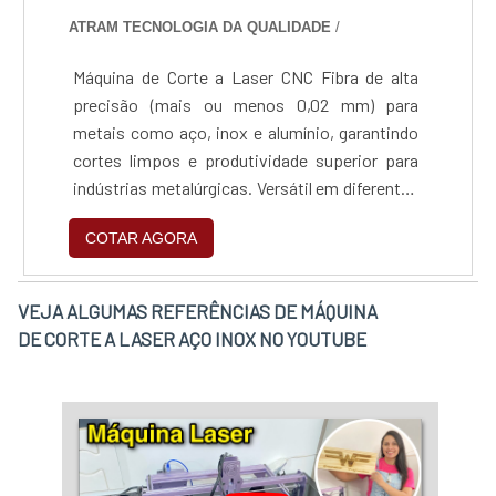
ATRAM TECNOLOGIA DA QUALIDADE
/
Máquina de Corte a Laser CNC Fibra de alta
precisão (mais ou menos 0,02 mm) para
metais como aço, inox e alumínio, garantindo
cortes limpos e produtividade superior para
indústrias metalúrgicas. Versátil em diferentes
materiais e espessuras, de protótipos a
COTAR AGORA
grandes lotes, permitindo que fabricantes de
estruturas e caldeirarias reduzam custos e
ganhem agilidade sem retrabalho. Fonte de
VEJA ALGUMAS REFERÊNCIAS DE MÁQUINA
fibra óptica durável e de baixo consumo
DE CORTE A LASER AÇO INOX NO YOUTUBE
elétrico, proporcionando rápido retorno sobre
o investimento e competitividade no
fornecimento de peças sob medida.