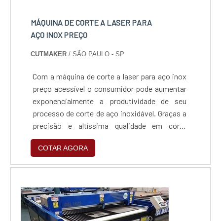
MÁQUINA DE CORTE A LASER PARA
AÇO INOX PREÇO
CUTMAKER
/ SÃO PAULO - SP
Com a máquina de corte a laser para aço inox
preço acessível o consumidor pode aumentar
exponencialmente a produtividade de seu
processo de corte de aço inoxidável. Graças a
precisão e altíssima qualidade em corte
fornecida por esse equipamento, que garante
COTAR AGORA
um trabalho completamente automatizado,
seguro e eficiente. Permitindo que sua
empresa pode começar a produzir em uma
quantidade muito maior, sem perda de
qualidade e com maior aprov...