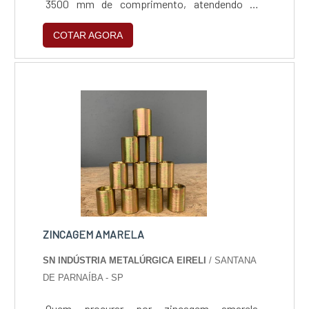
3500 mm de comprimento, atendendo as
espessuras de até 16mm em aço carbono,
COTAR AGORA
8mm em aço inox, 4mm em alumínio e 3mm
em latão.
ZINCAGEM AMARELA
SN INDÚSTRIA METALÚRGICA EIRELI
/ SANTANA
DE PARNAÍBA - SP
Quem procurar por zincagem amarela,