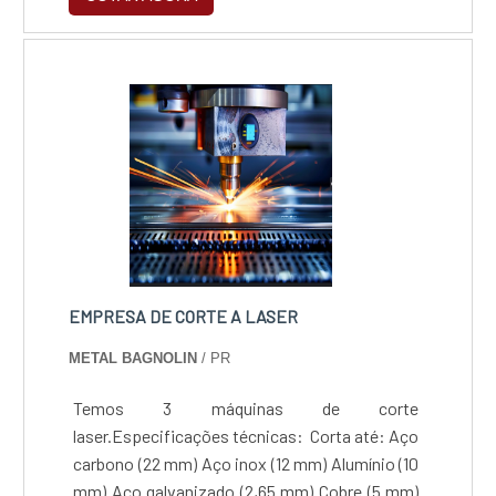
produtos de maior qualidade e que ofereçam
benefícios.Os serviços que devem ser
realizados É obrigatório que o indivíduo analise
o local para ter problemas posteriormente. E
assim, o lugar que....
EMPRESA DE CORTE A LASER
METAL BAGNOLIN
/ PR
Temos 3 máquinas de corte
laser.Especificações técnicas: Corta até: Aço
carbono (22 mm)‍ ‍Aço inox (12 mm)‍ ‍Alumínio (10
mm)‍ ‍Aço galvanizado (2,65 mm)‍ ‍Cobre (5 mm)