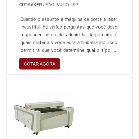
CUTMAKER
/ SÃO PAULO - SP
Quando o assunto é máquina de corte a laser
industrial, há várias perguntas que você deve
responder antes de adquiri-la. A primeira é
quais materiais você estará trabalhando, isso
permitirá que você determine qual o tipo de
laser você precisa - CO2 ou
COTAR AGORA
fibra.Funcionalidade correta do materialÉ
preciso definir o tamanho máximo do material
que irá dentro da área de trabalho da máquina,
o que ajudará a diminuir a busca para um
modelo mais e...