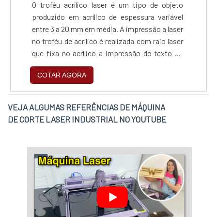
O troféu acrílico laser é um tipo de objeto
produzido em acrílico de espessura variável
entre 3 a 20 mm em média. A impressão a laser
no troféu de acrílico é realizada com raio laser
que fixa no acrílico a impressão do texto ou
layout da premiação do cliente. É utilizado em
COTAR AGORA
diversas premiações, sejam promovidas por
entidades comerciais de forma interna como
para funcionário do ano, gerente, vendedor, ou
VEJA ALGUMAS REFERÊNCIAS DE MÁQUINA
de forma externa como melhor comerciário....
DE CORTE LASER INDUSTRIAL NO YOUTUBE