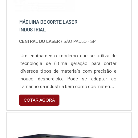
MÁQUINA DE CORTE LASER
INDUSTRIAL
CENTRAL DO LASER
/ SÃO PAULO - SP
Um equipamento moderno que se utiliza de
tecnologia de última geração para cortar
diversos tipos de materiais com precisão e
pouco desperdício. Pode se adaptar ao
tamanho da indústria bem como dos materiais
que nela são inseridos, de acordo com a
COTAR AGORA
necessidade produção. Além disso, possui
recursos programáveis para executar a tarefa
com a maior exatidão de detalhes
possíveis.Onde esta máquina é aplicada A
máquina de corte laser industrial...