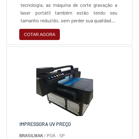
tecnologia, as máquina de corte gravação a
laser portátil também estão tendo seu
tamanho reduzido, sem perder sua qualidade e
sua velocidade em que executa o
COTAR AGORA
trabalho.Especificações relevantes do
materialA Mini, além de ser uma máquina a
laser portátil, pode ser incrementada com
esteira, rotativo e carrossel. A Portátil, é
apenas um pouco maior que um gabinete d....
IMPRESSORA UV PREÇO
BRASILMAK
/ POÁ - SP