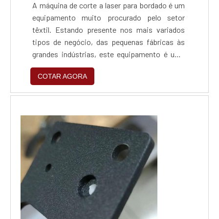
A máquina de corte a laser para bordado é um
equipamento muito procurado pelo setor
têxtil. Estando presente nos mais variados
tipos de negócio, das pequenas fábricas às
grandes indústrias, este equipamento é uma
importante ferramenta na automatização e
COTAR AGORA
aceleração da produção de corte de
bordados.O equipamento mais popular do
mercado, a máquina de corte a laser CO2 XY, é
indicada para o corte de bordados, seja
patchwork, couro ou tecido...