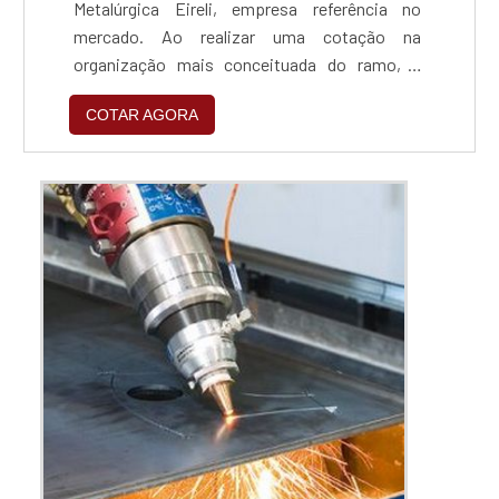
Metalúrgica Eireli, empresa referência no
mercado. Ao realizar uma cotação na
organização mais conceituada do ramo, o
cliente contará com serviços de excelência e o
COTAR AGORA
suporte de especialistas para sanar eventuais
dúvidas.ZINCAGEM PREÇO JUSTO E
ACESSÍVELQuem procura por zincagem preço
acessível em uma empresa que preza pela
segurança, encontra na internet a SN indús...