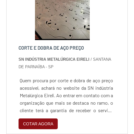
CORTE E DOBRA DE AÇO PREÇO
SN INDÚSTRIA METALÚRGICA EIRELI
/ SANTANA
DE PARNAÍBA - SP
Quem procura por corte e dobra de aço preço
acessível, achará no website da SN indústria
Metalúrgica Eireli. Ao entrar em contato com a
organização que mais se destaca no ramo, o
cliente terá a garantia de receber o serviço
adequado para cada necessidade, além de
COTAR AGORA
contar com o suporte de uma equipe pronta
para sanar qualquer dúvida.Quando o tema é