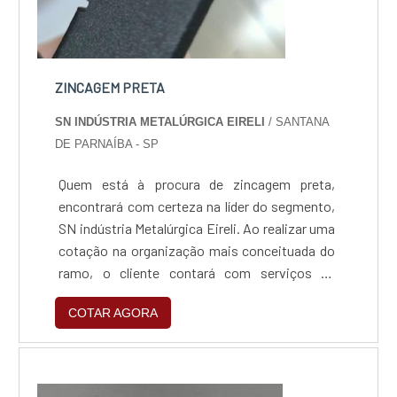
ZINCAGEM PRETA
SN INDÚSTRIA METALÚRGICA EIRELI
/ SANTANA
DE PARNAÍBA - SP
Quem está à procura de zincagem preta,
encontrará com certeza na líder do segmento,
SN indústria Metalúrgica Eireli. Ao realizar uma
cotação na organização mais conceituada do
ramo, o cliente contará com serviços de
excelência e o suporte de especialistas para
COTAR AGORA
sanar eventuais dúvidas.Quando o tema é
zincagem preta, com a SN indústria
Metalúrgica Eireli o cliente obterá excelente
custo-benefício e um design completo de