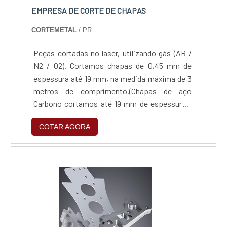
EMPRESA DE CORTE DE CHAPAS
CORTEMETAL
/ PR
Peças cortadas no laser, utilizando gás (AR /
N2 / O2). Cortamos chapas de 0,45 mm de
espessura até 19 mm, na medida máxima de 3
metros de comprimento.(Chapas de aço
Carbono cortamos até 19 mm de espessura /
Chapas de Inox 304 Comum Cortamos até 9,5
COTAR AGORA
mm de espessura / Chapas de Inox 304
Escovado Cortamos até 3,00 mm de
espessura / Chapas de Inox 430 Comum
Cortamos até 2,5 mm de espessura / Chapas
de Inox 430 Escovado Cortamos até 2,00 mm
de espessura / Chapas de Alumínio Cortamos
até 5 mm de espessura)