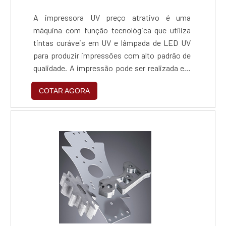
A impressora UV preço atrativo é uma
máquina com função tecnológica que utiliza
tintas curáveis em UV e lâmpada de LED UV
para produzir impressões com alto padrão de
qualidade. A impressão pode ser realizada em
diversos tipos de materiais, como couro,
COTAR AGORA
vidro, madeira, cerâmica, metal, telha, entre
muitos outros. Por isso, esse tipo de
impressora é amplamente utilizada por
empresas voltadas ao mercado de
revestimento, decoração e comunicação
visual, por exemplo.VANTAGENS DA
IMPRESSORA UVA troca de.