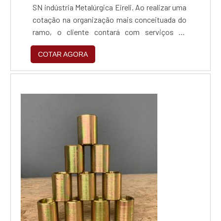
SN indústria Metalúrgica Eireli. Ao realizar uma
cotação na organização mais conceituada do
ramo, o cliente contará com serviços de
excelência e o suporte de especialistas para
COTAR AGORA
sanar eventuais dúvidas.Quando o tema é
zincagem preta, com a SN indústria
Metalúrgica Eireli o cliente obterá excelente
custo-benefício e um design completo de
projetos, do plane...