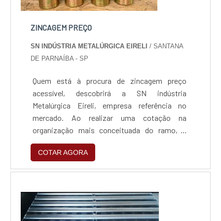
ZINCAGEM PREÇO
SN INDÚSTRIA METALÚRGICA EIRELI
/ SANTANA
DE PARNAÍBA - SP
Quem está à procura de zincagem preço
acessível, descobrirá a SN indústria
Metalúrgica Eireli, empresa referência no
mercado. Ao realizar uma cotação na
organização mais conceituada do ramo, o
cliente contará com serviços de excelência e o
COTAR AGORA
suporte de especialistas para sanar eventuais
dúvidas.ZINCAGEM PREÇO JUSTO E
ACESSÍVELQuem procura por zincagem preço
acessível em uma empresa que preza pela
segurança, encontra na internet a SN indús...