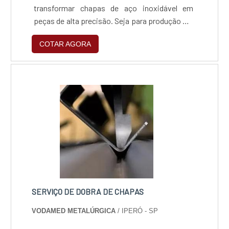
transformar chapas de aço inoxidável em
peças de alta precisão. Seja para produção em
série ou projetos personalizados, entregamos
COTAR AGORA
confiabilidade e acabamento premium,
garantindo que sua indústria opere com o que
há de mais moderno em processamento de
metais.
SERVIÇO DE DOBRA DE CHAPAS
VODAMED METALÚRGICA
/ IPERÓ - SP