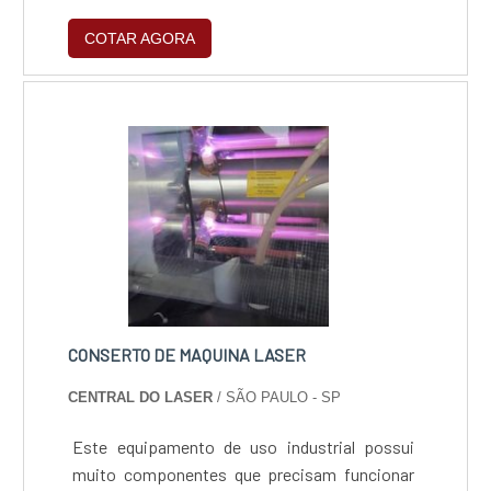
materiais e espessuras, de protótipos a
COTAR AGORA
grandes lotes, permitindo que fabricantes de
estruturas e caldeirarias reduzam custos e
ganhem agilidade sem retrabalho. Fonte de
fibra óptica durável e de baixo consumo
elétrico, proporcionando rápido retorno sobre
o investimento e competitividade no
fornecimento de peças sob medida.
CONSERTO DE MAQUINA LASER
CENTRAL DO LASER
/ SÃO PAULO - SP
Este equipamento de uso industrial possui
muito componentes que precisam funcionar