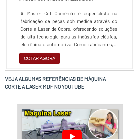
A Master Cut Comércio é especialista na
fabricação de peças sob medida através do
Corte a Laser de Cobre, oferecendo soluções
de alta tecnologia para as indústrias elétrica,
eletrônica e automotiva. Como fabricantes, a
empresa domina o processamento de metais
COTAR AGORA
refletivos, transformando projetos complexos
em componentes reais com precisão, rapidez
e o rigor técnico que o mercado industrial
VEJA ALGUMAS REFERÊNCIAS DE MÁQUINA
exige.
CORTE A LASER MDF NO YOUTUBE