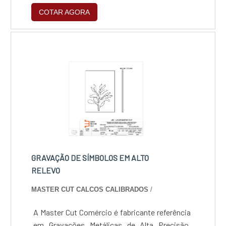
rigorosa ou para personalização decorativa de
COTAR AGORA
luxo, nossos processos garantem
profundidade real e durabilidade vitalícia,
unindo a excelência técnica da marca LMC à
agilidade produtiva da Master Cut.
GRAVAÇÃO DE SÍMBOLOS EM ALTO
RELEVO
MASTER CUT CALCOS CALIBRADOS
/
A Master Cut Comércio é fabricante referência
em Gravações Metálicas de Alta Precisão,