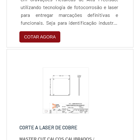
utilizando tecnologia de fotocorrosão e laser
para entregar marcações definitivas e
funcionais. Seja para identificação industrial
rigorosa ou para personalização decorativa de
COTAR AGORA
luxo, nossos processos garantem
profundidade real e durabilidade vitalícia,
unindo a excelência técnica da marca LMC à
agilidade produtiva da Master Cut.
CORTE A LASER DE COBRE
MASTER CUT CALCOS CALIBRADOS
/