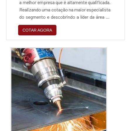
a melhor empresa que é altamente qualificada.
Realizando uma cotação na maior especialista
do segmento e descobrindo a líder da área de
atuação.MÁQUINA DE CORTE A LASER PARA
COTAR AGORA
MDF PREÇO JUSTO E ACESSÍVELQuem
pesquisa na internet por máquina de corte a
laser para mdf preço justo em uma empresa
responsável, vai até o site da FHTEC -
Máquinas, Peças e Serv...