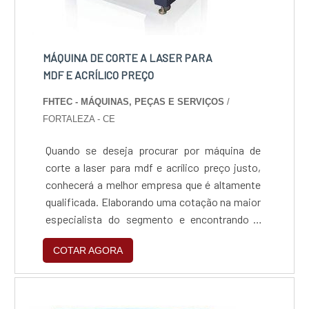
MÁQUINA DE CORTE A LASER PARA
MDF E ACRÍLICO PREÇO
FHTEC - MÁQUINAS, PEÇAS E SERVIÇOS
/
FORTALEZA - CE
Quando se deseja procurar por máquina de
corte a laser para mdf e acrílico preço justo,
conhecerá a melhor empresa que é altamente
qualificada. Elaborando uma cotação na maior
especialista do segmento e encontrando a
sofisticação, qualidade e preço justo em um
COTAR AGORA
só lugar.Quando o assunto é máquina de corte
a laser para mdf e acrílico preço acessível, com
os melhores profissionais da FHTEC -
Máquinas, Peças e Serviços o cliente poderá