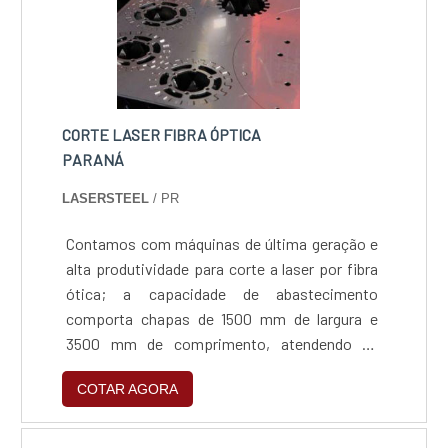
para acessar o site e saber mais sobre a
empresa, os serviços e os produtos.
CORTE LASER FIBRA ÓPTICA
PARANÁ
LASERSTEEL
/ PR
Contamos com máquinas de última geração e
alta produtividade para corte a laser por fibra
ótica; a capacidade de abastecimento
comporta chapas de 1500 mm de largura e
3500 mm de comprimento, atendendo as
espessuras de até 16mm em aço carbono,
COTAR AGORA
8mm em aço inox, 4mm em alumínio e 3mm
em latão.