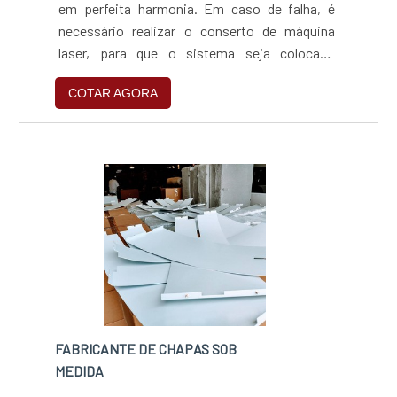
em perfeita harmonia. Em caso de falha, é
necessário realizar o conserto de máquina
laser, para que o sistema seja colocado
novamente em pleno funcionamento. É
COTAR AGORA
fundamental que o reparo seja realizado por
quem entende, principalmente por causa do
feixe de luz emitido.Itens que necessitam do
conserto Peças sensíveis de emissão de laser
devem estar sempre com a man....
FABRICANTE DE CHAPAS SOB
MEDIDA