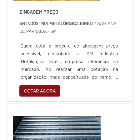
ZINCAGEM PREÇO
SN INDÚSTRIA METALÚRGICA EIRELI
/ SANTANA
DE PARNAÍBA - SP
Quem está à procura de zincagem preço
acessível, descobrirá a SN indústria
Metalúrgica Eireli, empresa referência no
mercado. Ao realizar uma cotação na
organização mais conceituada do ramo, o
cliente contará com serviços de excelência e o
COTAR AGORA
suporte de especialistas para sanar eventuais
dúvidas.ZINCAGEM PREÇO JUSTO E
ACESSÍVELQuem procura por zincagem preço
acessível em uma empresa que preza pela
segurança, encontra na internet a SN indús...