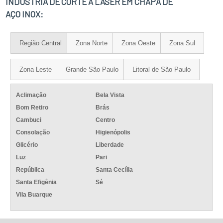
INDÚSTRIA DE CORTE A LASER EM CHAPA DE
AÇO INOX:
Região Central
Zona Norte
Zona Oeste
Zona Sul
Zona Leste
Grande São Paulo
Litoral de São Paulo
Aclimação
Bela Vista
Bom Retiro
Brás
Cambuci
Centro
Consolação
Higienópolis
Glicério
Liberdade
Luz
Pari
República
Santa Cecília
Santa Efigênia
Sé
Vila Buarque