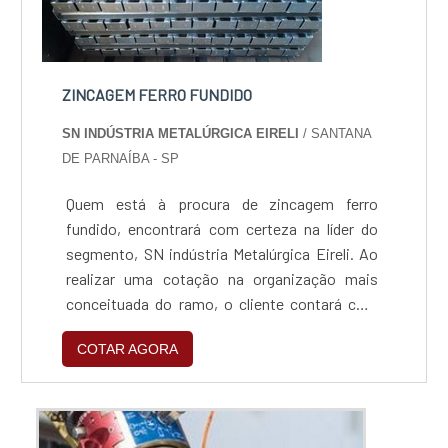
ZINCAGEM FERRO FUNDIDO
SN INDÚSTRIA METALÚRGICA EIRELI
/ SANTANA
DE PARNAÍBA - SP
Quem está à procura de zincagem ferro
fundido, encontrará com certeza na líder do
segmento, SN indústria Metalúrgica Eireli. Ao
realizar uma cotação na organização mais
conceituada do ramo, o cliente contará com
serviços de excelência e o suporte de
COTAR AGORA
especialistas para sanar eventuais
dúvidas.Quando o assunto é zincagem ferro
fundido, com os colaboradores da SN indústria
Metalúrgica Eireli o cliente encontrará ótima