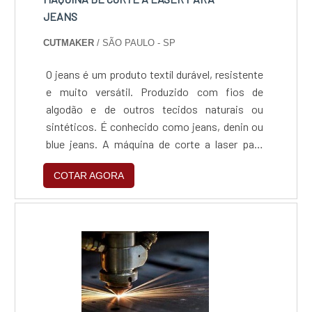
JEANS
CUTMAKER
/ SÃO PAULO - SP
O jeans é um produto textíl durável, resistente
e muito versátil. Produzido com fios de
algodão e de outros tecidos naturais ou
sintéticos. É conhecido como jeans, denin ou
blue jeans. A máquina de corte a laser para
jeans são amplamente utilizadas nos
COTAR AGORA
processos de industrialização final deste
produto, podendo ser utilizadas para cortar,
marcar ou gravar o tecido. Com a produção a
laser, podem ser realizados cortes complexos
e com uma grande v....