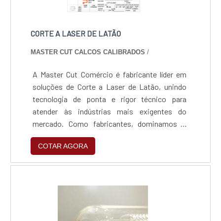
CORTE A LASER DE LATÃO
MASTER CUT CALCOS CALIBRADOS
/
A Master Cut Comércio é fabricante líder em
soluções de Corte a Laser de Latão, unindo
tecnologia de ponta e rigor técnico para
atender às indústrias mais exigentes do
mercado. Como fabricantes, dominamos o
processamento de metais amarelos e
COTAR AGORA
vermelhos, entregando peças com precisão
milimétrica e acabamento pronto para uso,
garantindo eficiência, rapidez e qualidade
superior em cada projeto.