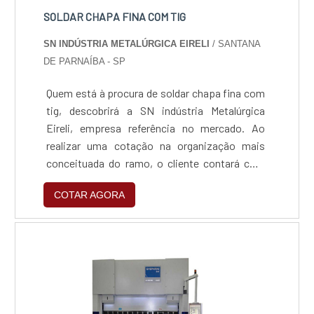
SOLDAR CHAPA FINA COM TIG
SN INDÚSTRIA METALÚRGICA EIRELI
/ SANTANA
DE PARNAÍBA - SP
Quem está à procura de soldar chapa fina com
tig, descobrirá a SN indústria Metalúrgica
Eireli, empresa referência no mercado. Ao
realizar uma cotação na organização mais
conceituada do ramo, o cliente contará com
serviços de excelência e o suporte de
COTAR AGORA
especialistas para sanar eventuais
dúvidas.MAIS SOBRE SOLDAR CHAPA FINA
COM TIGQuem busca por soldar chapa fina com
tig em uma empresa altamente qualificada,
chega até a SN indústria Metalúrgica Eireli.
Com grande expressão de mercado quando o
assunto é corte a laser em chapa de aço inox e