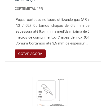
CORTEMETAL
/ PR
Peças cortadas no laser, utilizando gás (AR /
N2 / O2). Cortamos chapas de 0,5 mm de
espessura até 9,5 mm, na medida máxima de 3
metros de comprimento. (Chapas de Inox 304
Comum Cortamos até 9,5 mm de espessura /
Chapas de Inox 304 Escovado Cortamos até
COTAR AGORA
3,00 mm de espessura / Chapas de Inox 430
Comum Cortamos até 2,5 mm de espessura /
Chapas de Inox 430 Escovado Cortamos até
2,00 mm de espessura)