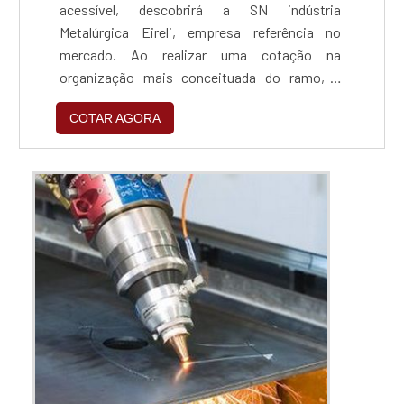
acessível, descobrirá a SN indústria
Metalúrgica Eireli, empresa referência no
mercado. Ao realizar uma cotação na
organização mais conceituada do ramo, o
cliente contará com serviços de excelência e o
COTAR AGORA
suporte de especialistas para sanar eventuais
dúvidas.ZINCAGEM PREÇO JUSTO E
ACESSÍVELQuem procura por zincagem preço
acessível em uma empresa que preza pela
segurança, encontra na internet a SN indús...