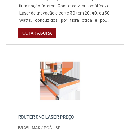
iluminação interna. Com eixo Z automático, o
Laser de gravação e corte 3D tem 20, 40, ou 50
Watts, conduzidos por fibra ótica e pode
trabalhar com peças até 100kg.Solicite agora o
COTAR AGORA
orçamento para o Laser de gravação e corte
3D. Para mais informações sobre o produto,
contate diretamente a empresa responsável
pela sua fabricação....
ROUTER CNC LASER PREÇO
BRASILMAK
/ POÁ - SP