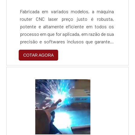
Fabricada em variados modelos, a máquina
router CNC laser preço justo é robusta,
potente e altamente eficiente em todos os
processo em que for aplicada, em razão de sua
precisão e softwares inclusos que garantem
uma operação mais segura e exata, exigindo o
COTAR AGORA
mínimo de intervenção humana.VANTAGENS
DO ROUTER CNC LASERA grande finalidade do
equipamento é produzir cortes de todos os
tipos e estilos em materiais considerados
com um grau de rigidez menor ou apenas em
determinadas partes, a exemplo do al.