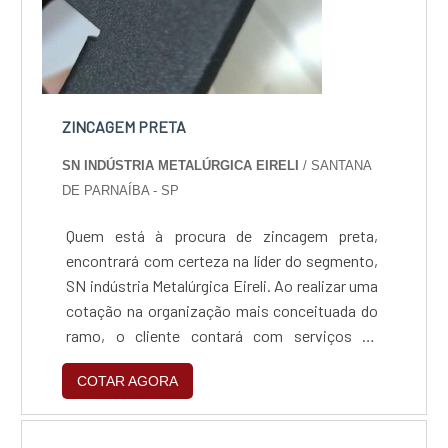
ZINCAGEM PRETA
SN INDÚSTRIA METALÚRGICA EIRELI
/ SANTANA
DE PARNAÍBA - SP
Quem está à procura de zincagem preta,
encontrará com certeza na líder do segmento,
SN indústria Metalúrgica Eireli. Ao realizar uma
cotação na organização mais conceituada do
ramo, o cliente contará com serviços de
excelência e o suporte de especialistas para
COTAR AGORA
sanar eventuais dúvidas.Quando o tema é
zincagem preta, com a SN indústria
Metalúrgica Eireli o cliente obterá excelente