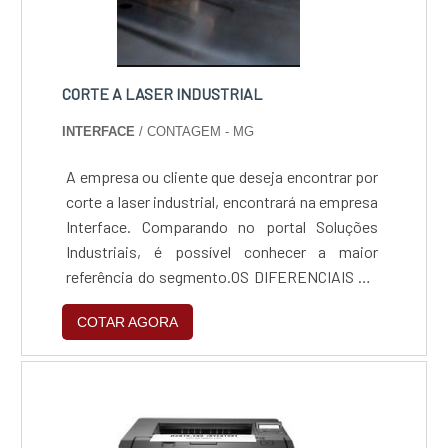
CORTE A LASER INDUSTRIAL
INTERFACE
/ CONTAGEM - MG
A empresa ou cliente que deseja encontrar por
corte a laser industrial, encontrará na empresa
Interface. Comparando no portal Soluções
Industriais, é possível conhecer a maior
referência do segmento.OS DIFERENCIAIS DE
CORTE A LASER INDUSTRIALQuem quer
COTAR AGORA
encontrar uma empresa de corte a laser
industrial comprometedora com os serviços,
logo se depara com a Interface, empresa
especializada em corte a jato d'água e
guilhotina para chapa metálica. A companha