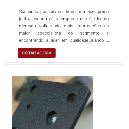
Buscando por serviço de corte a laser preço
justo, encontrará a empresa que é líder do
mercado solicitando mais informações na
maior especialista do segmento e
encontrando a líder em qualidade.Quando a
questão é serviço de corte a laser preço
COTAR AGORA
acessível, com os profissionais
especializados da Vodamed Metalúrgica o
cliente poderá contar com assertividade que
gera crescimento sustentável.SERVIÇO DE
CORTE A LASER PREÇO JUSTO E
ACESSÍVELA Vo...