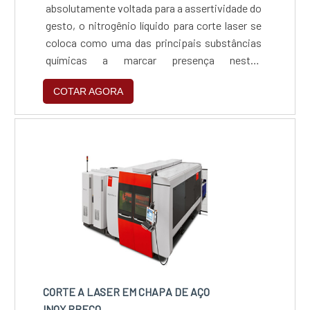
absolutamente voltada para a assertividade do
gesto, o nitrogênio líquido para corte laser se
coloca como uma das principais substâncias
químicas a marcar presença nestes
procedimentos. Ao lado das ligas de alta
COTAR AGORA
pressão, o nitrogênio líquido são de utilização
fundamental e mais do que correta em todas
as ações deste tipo. A técnica por trás desta
escolha começa a ser explicada pelo fato de
que o material....
CORTE A LASER EM CHAPA DE AÇO
INOX PREÇO