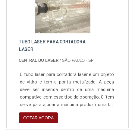
TUBO LASER PARA CORTADORA
LASER
CENTRAL DO LASER
/ SÃO PAULO - SP
O tubo laser para cortadora laser é um objeto
de vidro e tem a ponta metalizada. A peça
deve ser inserida dentro de uma máquina
compatível com esse tipo de operação. O item
serve para ajudar a máquina produzir uma luz
que poderá realizar diversos trabalhos de
COTAR AGORA
recorte, furo ou ranhuras específicas nos mais
diferentes modelos de material, tais como:
Metal; Madeira; Aço; Alumínio.Os diversos tipo