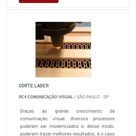
em madeira, MDF, acrílico, papel, tecido,
couro, PET, EVA, e borracha. Além disso, seu
tamanho (área de trabalho) que possibilita
instalar....
CORTE LASER
RC4 COMUNICAÇÃO VISUAL
/ SÃO PAULO - SP
Graças ao grande crescimento da
comunicação visual, diversos processos
puderam ser modernizados e, desse modo,
puderam trazer melhores resultados, é o caso