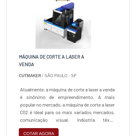
MÁQUINA DE CORTE A LASER A
VENDA
CUTMAKER
/ SÃO PAULO - SP
Atualmente, a máquina de corte a laser a venda
é sinônimo de empreendimento. A mais
popular no mercado, a máquina de corte a laser
CO2 é ideal para os mais variados mercados,
comunicação visual, indústria têxtil,
marcenaria, brindes e muitas outras, por conta
COTAR AGORA
da sua versatilidade em cortar, gravar e marcar