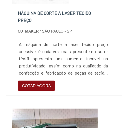
MÁQUINA DE CORTE A LASER TECIDO
PREÇO
CUTMAKER
/ SÃO PAULO - SP
A máquina de corte a laser tecido preço
acessível é cada vez mais presente no setor
têxtil apresenta um aumento incrível na
produtividade, assim como na qualidade da
confecção e fabricação de peças de tecido,
como calças, camisas e até mesmo sapatos.
COTAR AGORA
Uma série de questões podem impactar no
preço final de seu equipamento. Por isso é
necessário conhecer cada equipamento e
definir suas métricas para o
investimento.Principais modelos do equ...