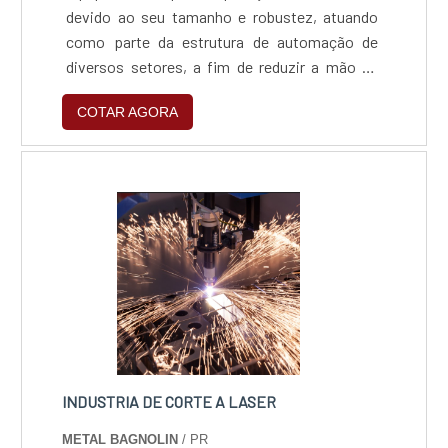
devido ao seu tamanho e robustez, atuando
como parte da estrutura de automação de
diversos setores, a fim de reduzir a mão de
obra e, consequentemente, aumentar a
COTAR AGORA
capacidade produtiva do segmento em que for
utilizada.MAIS INFORMAÇÕES SOBRE O
ROUTER CNCO equipamento é fundamental
para as operações de corte e gravações em
grandes placas, utilizando alta tecnologia para
efetuar as marcações, ainda que em materiai.
INDUSTRIA DE CORTE A LASER
METAL BAGNOLIN
/ PR