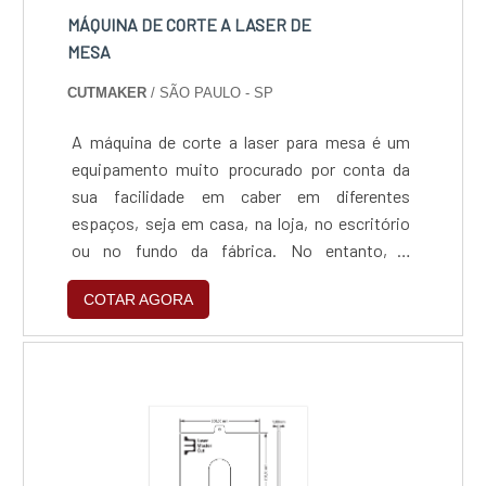
MÁQUINA DE CORTE A LASER DE
MESA
CUTMAKER
/ SÃO PAULO - SP
A máquina de corte a laser para mesa é um
equipamento muito procurado por conta da
sua facilidade em caber em diferentes
espaços, seja em casa, na loja, no escritório
ou no fundo da fábrica. No entanto, o
consumidor precisa saber sobre alguns fatos
COTAR AGORA
da máquina de corte a laser de mesa.Quando
pesquisar no Google ou em outro buscador de
sua preferência, é possível se deparar com
máquinas de corte a laser pequenas que
oferecem soluções básicas a u....