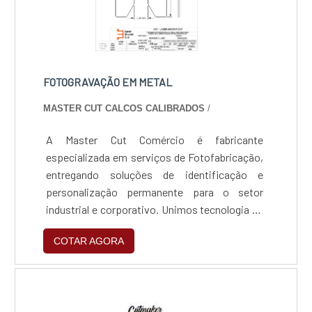
FOTOGRAVAÇÃO EM METAL
MASTER CUT CALCOS CALIBRADOS
/
A Master Cut Comércio é fabricante
especializada em serviços de Fotofabricação,
entregando soluções de identificação e
personalização permanente para o setor
industrial e corporativo. Unimos tecnologia de
ponta e rigor técnico para garantir que cada
COTAR AGORA
gravação seja uma assinatura de qualidade e
durabilidade, assegurando a rastreabilidade
total de componentes e a valorização estética
de seus produtos.