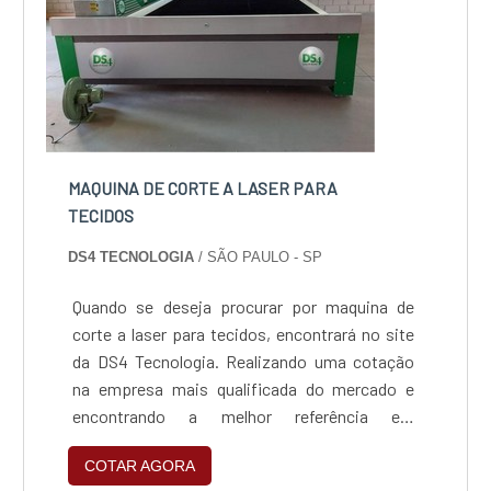
MAQUINA DE CORTE A LASER PARA
TECIDOS
DS4 TECNOLOGIA
/ SÃO PAULO - SP
Quando se deseja procurar por maquina de
corte a laser para tecidos, encontrará no site
da DS4 Tecnologia. Realizando uma cotação
na empresa mais qualificada do mercado e
encontrando a melhor referência em
qualidade.INFORMAÇÕES SOBRE MAQUINA DE
COTAR AGORA
CORTE A LASER PARA TECIDOSQuem quer