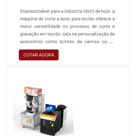
Imprescindível para a indústria têxtil de hoje, a
máquina de corte a laser para tecido oferece a
maior versatilidade no processo de corte e
gravação em tecido, seja na personalização de
acessórios como botões de camisa ou no
corte de calças jeans.Dentre os mais variados
COTAR AGORA
modelos de máquinas de corte e gravação a
laser, existem três tipos indicados para o
setor têxtil. Suas aplicações são as mais
diversas e cada uma possui uma vantagem
so...