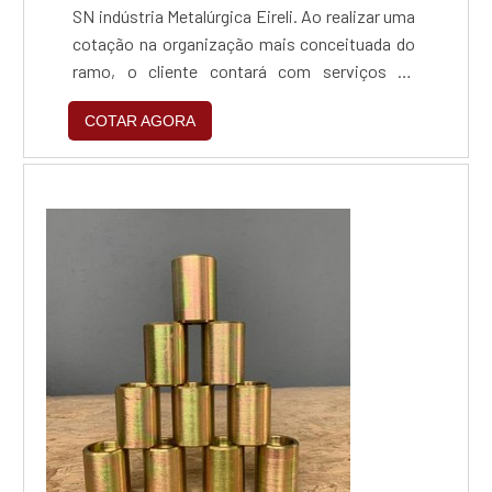
SN indústria Metalúrgica Eireli. Ao realizar uma
cotação na organização mais conceituada do
ramo, o cliente contará com serviços de
excelência e o suporte de especialistas para
COTAR AGORA
sanar eventuais dúvidas.Quando o tema é
zincagem preta, com a SN indústria
Metalúrgica Eireli o cliente obterá excelente
custo-benefício e um design completo de
projetos, do plane...