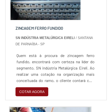
ZINCAGEM FERRO FUNDIDO
SN INDÚSTRIA METALÚRGICA EIRELI
/ SANTANA
DE PARNAÍBA - SP
Quem está à procura de zincagem ferro
fundido, encontrará com certeza na líder do
segmento, SN indústria Metalúrgica Eireli. Ao
realizar uma cotação na organização mais
conceituada do ramo, o cliente contará com
serviços de excelência e o suporte de
COTAR AGORA
especialistas para sanar eventuais
dúvidas.Quando o assunto é zincagem ferro
fundido, com os colaboradores da SN indústria
Metalúrgica Eireli o cliente encontrará ótima