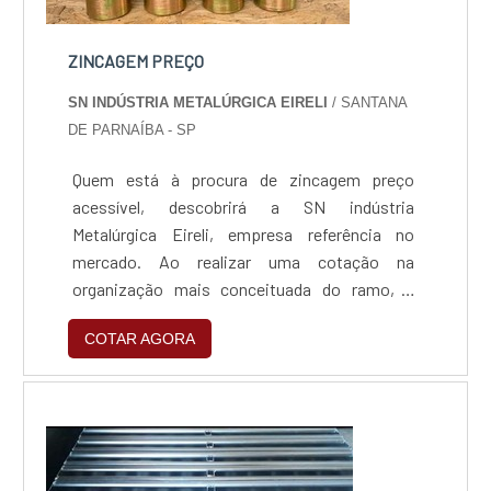
ZINCAGEM PREÇO
SN INDÚSTRIA METALÚRGICA EIRELI
/ SANTANA
DE PARNAÍBA - SP
Quem está à procura de zincagem preço
acessível, descobrirá a SN indústria
Metalúrgica Eireli, empresa referência no
mercado. Ao realizar uma cotação na
organização mais conceituada do ramo, o
cliente contará com serviços de excelência e o
COTAR AGORA
suporte de especialistas para sanar eventuais
dúvidas.ZINCAGEM PREÇO JUSTO E
ACESSÍVELQuem procura por zincagem preço
acessível em uma empresa que preza pela
segurança, encontra na internet a SN indús...