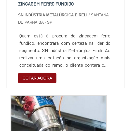
ZINCAGEM FERRO FUNDIDO
SN INDÚSTRIA METALÚRGICA EIRELI
/ SANTANA
DE PARNAÍBA - SP
Quem está à procura de zincagem ferro
fundido, encontrará com certeza na líder do
segmento, SN indústria Metalúrgica Eireli. Ao
realizar uma cotação na organização mais
conceituada do ramo, o cliente contará com
serviços de excelência e o suporte de
COTAR AGORA
especialistas para sanar eventuais
dúvidas.Quando o assunto é zincagem ferro
fundido, com os colaboradores da SN indústria
Metalúrgica Eireli o cliente encontrará ótima
qualidade e um design...