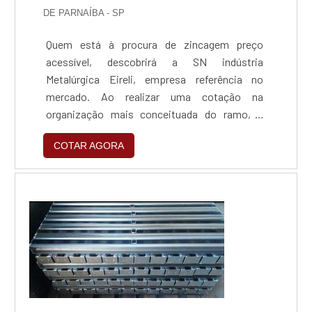
DE PARNAÍBA - SP
Quem está à procura de zincagem preço
acessível, descobrirá a SN indústria
Metalúrgica Eireli, empresa referência no
mercado. Ao realizar uma cotação na
organização mais conceituada do ramo, o
cliente contará com serviços de excelência e o
COTAR AGORA
suporte de especialistas para sanar eventuais
dúvidas.ZINCAGEM PREÇO JUSTO E
ACESSÍVELQuem procura por zincagem preço
acessível em uma empresa que preza pela
segurança, encontra na internet a SN indús...