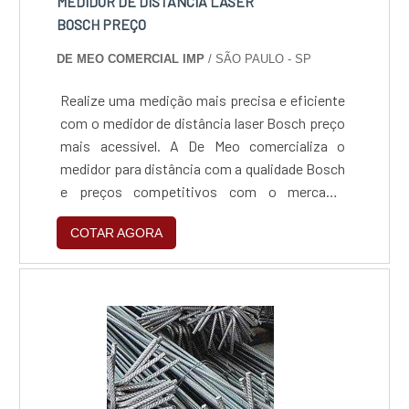
MEDIDOR DE DISTÂNCIA LASER
BOSCH PREÇO
DE MEO COMERCIAL IMP
/ SÃO PAULO - SP
Realize uma medição mais precisa e eficiente
com o medidor de distância laser Bosch preço
mais acessível. A De Meo comercializa o
medidor para distância com a qualidade Bosch
e preços competitivos com o mercado.
Confira!Um equipamento durável devido às
COTAR AGORA
peculiaridades de sua fabricação que
aumentam sua vida útil. Possui proteção
contra pó e água, resistência a queda, além de
sua bateria de Lítio
recarregável.Características - Medição de
distânc....