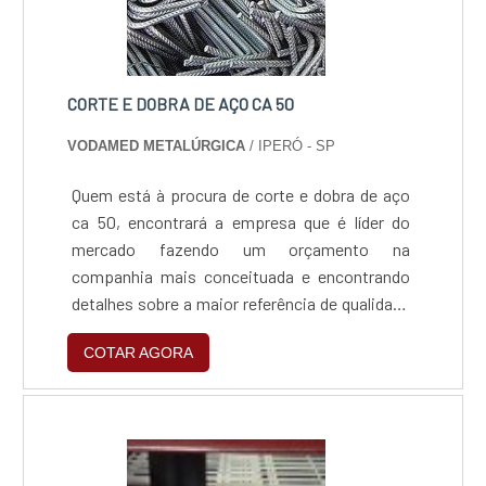
CORTE E DOBRA DE AÇO CA 50
VODAMED METALÚRGICA
/ IPERÓ - SP
Quem está à procura de corte e dobra de aço
ca 50, encontrará a empresa que é líder do
mercado fazendo um orçamento na
companhia mais conceituada e encontrando
detalhes sobre a maior referência de qualidade
da área de atuação.INFORMAÇÕES
COTAR AGORA
RELEVANTES SOBRE CORTE E DOBRA DE
AÇO CA 50Se alguém procurar por corte e
dobra de aço ca 50 em uma empresa
comprometida com seus serviços, acha a
Vodamed Metalúrgica. Disponibilizando para