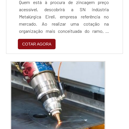
Quem está à procura de zincagem preço
acessível, descobrirá a SN indústria
Metalúrgica Eireli, empresa referência no
mercado. Ao realizar uma cotação na
organização mais conceituada do ramo, o
cliente contará com serviços de excelência e o
COTAR AGORA
suporte de especialistas para sanar eventuais
dúvidas.ZINCAGEM PREÇO JUSTO E
ACESSÍVELQuem procura por zincagem preço
acessível em uma empresa que preza pela
segurança, encontra na internet a SN indús...