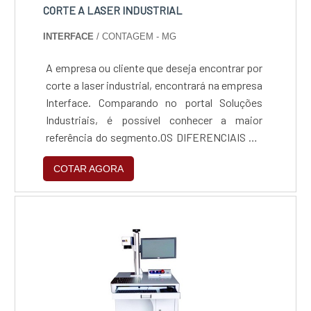
CORTE A LASER INDUSTRIAL
INTERFACE
/ CONTAGEM - MG
A empresa ou cliente que deseja encontrar por
corte a laser industrial, encontrará na empresa
Interface. Comparando no portal Soluções
Industriais, é possível conhecer a maior
referência do segmento.OS DIFERENCIAIS DE
CORTE A LASER INDUSTRIALQuem quer
COTAR AGORA
encontrar uma empresa de corte a laser
industrial comprometedora com os serviços,
logo se depara com a Interface, empresa
especializada em corte a jato d'água e
guilhotina para chapa metálica. A companha
visa oferecer o que há de melhor no mercado
para cada cliente.Ainda com uma visão
analítica sobre corte a laser industrial, deve-se
ter a exatidão em orçar com empresas que