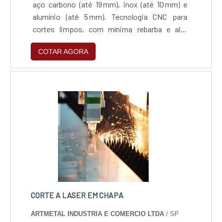
aço carbono (até 19 mm), inox (até 10 mm) e
alumínio (até 5 mm). Tecnologia CNC para
cortes limpos, com mínima rebarba e alta
repetibilidade. Compatível com arquivos
COTAR AGORA
vetoriais (.dxf, .dwg, .ai) e ideal para projetos
técnicos com tolerância dimensional rigorosa.
Processo ágil, preciso e versátil, adequado
para produção sob medida ou em escala, com
suporte técnico especializado e foco na
qualidade e eficiência.
CORTE A LASER EM CHAPA
ARTMETAL INDUSTRIA E COMERCIO LTDA
/ SP