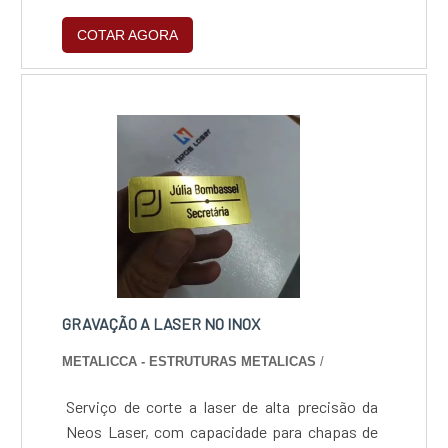
isentas de rebarbas e fiel aos desenhos
COTAR AGORA
técnicos, com entrega rápida de 1 a 4 dias
úteis. É a solução ideal para prototipagem e
produção em série nos setores automotivo,
mecânico e de infraestrutura, assegurando
economia de material e repetibilidade
milimétrica.
GRAVAÇÃO A LASER NO INOX
METALICCA - ESTRUTURAS METALICAS
/
Serviço de corte a laser de alta precisão da
Neos Laser, com capacidade para chapas de