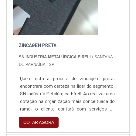
ZINCAGEM PRETA
SN INDÚSTRIA METALÚRGICA EIRELI
/ SANTANA
DE PARNAÍBA - SP
Quem está à procura de zincagem preta,
encontrará com certeza na líder do segmento,
SN indústria Metalúrgica Eireli. Ao realizar uma
cotação na organização mais conceituada do
ramo, o cliente contará com serviços de
excelência e o suporte de especialistas para
COTAR AGORA
sanar eventuais dúvidas.Quando o tema é
zincagem preta, com a SN indústria