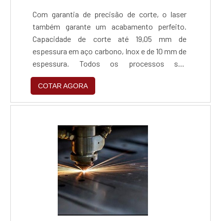
Com garantia de precisão de corte, o laser
também garante um acabamento perfeito.
Capacidade de corte até 19,05 mm de
espessura em aço carbono, Inox e de 10 mm de
espessura. Todos os processos são
gerenciados por softwares de alta tecnologia,
COTAR AGORA
que garantem a confiabilidade do processo e a
certeza do produto final dentro das mais
rigorosas especificações, sem nenhum tipo
de anomalia ou deformação.