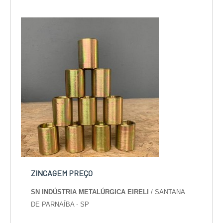
Metalúrgica Eireli o cliente obterá excelente
custo-benefício e um design completo de
projetos, do plane...
ZINCAGEM PREÇO
SN INDÚSTRIA METALÚRGICA EIRELI
/ SANTANA
DE PARNAÍBA - SP