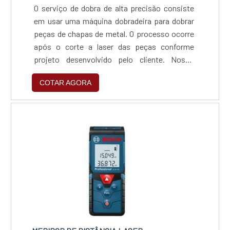
O serviço de dobra de alta precisão consiste
em usar uma máquina dobradeira para dobrar
peças de chapas de metal. O processo ocorre
após o corte a laser das peças conforme
projeto desenvolvido pelo cliente. Nosso
equipamento tem a capacidade de dobrar
COTAR AGORA
peças até 3 metros de comprimento.