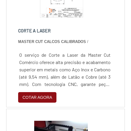
CORTE A LASER
MASTER CUT CALCOS CALIBRADOS
/
O serviço de Corte a Laser da Master Cut
Comércio oferece alta precisão e acabamento
superior em metais como Aço Inox e Carbono
(até 9,54 mm), além de Latão e Cobre (até 3
mm). Com tecnologia CNC, garante peças
isentas de rebarbas e fiel aos desenhos
COTAR AGORA
técnicos, com entrega rápida de 1 a 4 dias
úteis. É a solução ideal para prototipagem e
produção em série nos setores automotivo,
mecânico e de infraestrutura, assegurando
economia de material e repetibilidade