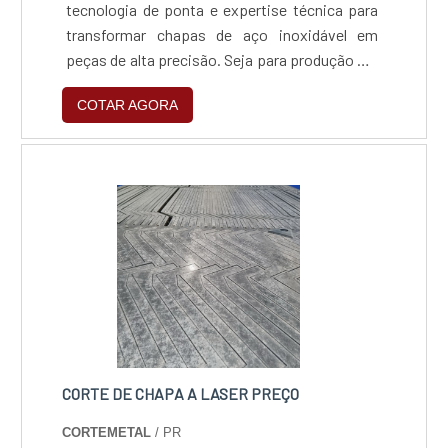
tecnologia de ponta e expertise técnica para
transformar chapas de aço inoxidável em
peças de alta precisão. Seja para produção em
série ou projetos personalizados, entregamos
COTAR AGORA
confiabilidade e acabamento premium,
garantindo que sua indústria opere com o que
há de mais moderno em processamento de
metais.
CORTE DE CHAPA A LASER PREÇO
CORTEMETAL
/ PR