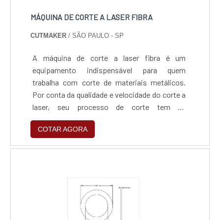
comprometedora com os serviços e
inovadora, padrões possíveis por contar com
MÁQUINA DE CORTE A LASER FIBRA
escritório de alta qualidade onde são
CUTMAKER
/ SÃO PAULO - SP
realizadas as atividades e estrutura suficiente
para atender todas as demandas, ainda mais,
A máquina de corte a laser fibra é um
unido a um time com equipe técnica e
equipamento indispensável para quem
profissionais qualificados para atender as
trabalha com corte de materiais metálicos.
necessidades de cada projeto, garantem o
Por conta da qualidade e velocidade do corte a
sucesso de cada cliente de ponta a ponta..
laser, seu processo de corte tem se
popularizado cada vez mais. O corte a laser é
COTAR AGORA
um processo de corte térmico, produzido
através da incidência de um feixe de luz
altamente concentrado e de elevada potência.
É notável pela sua versatilidade em corte e
gravação de praticamente todos....