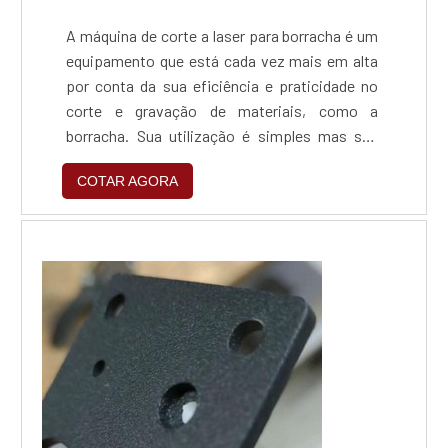
A máquina de corte a laser para borracha é um
equipamento que está cada vez mais em alta
por conta da sua eficiência e praticidade no
corte e gravação de materiais, como a
borracha. Sua utilização é simples mas sua
funcionalidade é um tanto complexa, o que
COTAR AGORA
impacta durante a escolha em que é preciso
que se compreenda alguns parâmetros para
definir o equipamento ideal para o seu
negócio.Principais pontos positivos do
materialCom a máquina...