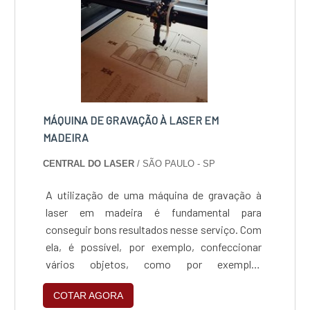
milimétrica.
MÁQUINA DE GRAVAÇÃO À LASER EM
MADEIRA
CENTRAL DO LASER
/ SÃO PAULO - SP
A utilização de uma máquina de gravação à
laser em madeira é fundamental para
conseguir bons resultados nesse serviço. Com
ela, é possível, por exemplo, confeccionar
vários objetos, como por exemplo:
Brinquedos; Artesanato; Lembranças; Artigos
COTAR AGORA
para presentes; Artigos de natal; Pisos