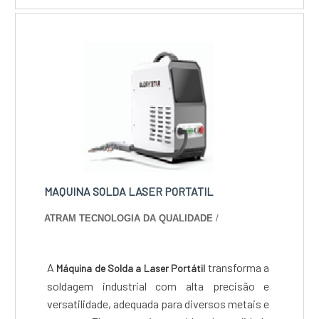
personalizados em madeira; Maquetes.Os
tipos de madeiras que são usadas O processo
feito a laser pode trazer uma gama maior de
aplicações e dependendo do tipo de m....
MAQUINA SOLDA LASER PORTATIL
ATRAM TECNOLOGIA DA QUALIDADE
/
A
transforma a
Máquina de Solda a Laser Portátil
soldagem industrial com alta precisão e
versatilidade, adequada para diversos metais e