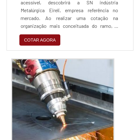
acessível, descobrirá a SN indústria
Metalúrgica Eireli, empresa referência no
mercado. Ao realizar uma cotação na
organização mais conceituada do ramo, o
cliente contará com serviços de excelência e o
COTAR AGORA
suporte de especialistas para sanar eventuais
dúvidas.ZINCAGEM PREÇO JUSTO E
ACESSÍVELQuem procura por zincagem preço
acessível em uma empresa que preza pela
segurança, encontra na internet a SN indús...