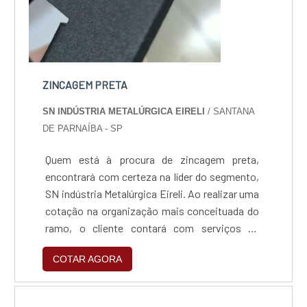
ZINCAGEM PRETA
SN INDÚSTRIA METALÚRGICA EIRELI
/ SANTANA
DE PARNAÍBA - SP
Quem está à procura de zincagem preta,
encontrará com certeza na líder do segmento,
SN indústria Metalúrgica Eireli. Ao realizar uma
cotação na organização mais conceituada do
ramo, o cliente contará com serviços de
excelência e o suporte de especialistas para
COTAR AGORA
sanar eventuais dúvidas.Quando o tema é
zincagem preta, com a SN indústria
Metalúrgica Eireli o cliente obterá excelente