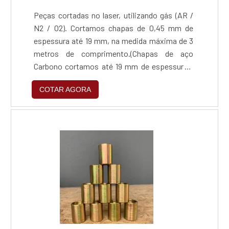
Peças cortadas no laser, utilizando gás (AR /
N2 / O2). Cortamos chapas de 0,45 mm de
espessura até 19 mm, na medida máxima de 3
metros de comprimento.(Chapas de aço
Carbono cortamos até 19 mm de espessura /
Chapas de Inox 304 Comum Cortamos até 9,5
COTAR AGORA
mm de espessura / Chapas de Inox 304
Escovado Cortamos até 3,00 mm de
espessura / Chapas de Inox 430 Comum
Cortamos até 2,5 mm de espessura / Chapas
de Inox 430 Escovado Cortamos até 2,00 mm
de espessura / Chapas de Alumínio Cortamos
até 5 mm de espessura)