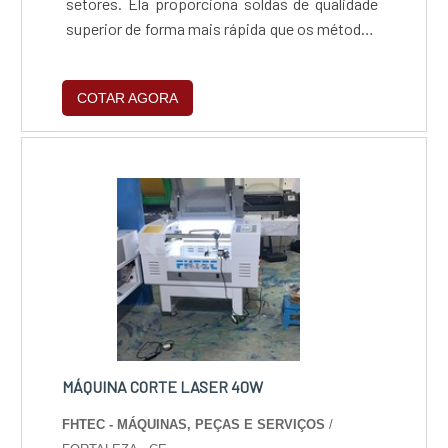
setores. Ela proporciona soldas de qualidade
superior de forma mais rápida que os métodos
tradicionais, reduzindo custos operacionais e
aumentando a produtividade. Seu design
COTAR AGORA
compacto permite fácil automação e
integração nas fábricas, enquanto sua
tecnologia sustentável contribui para um
ambiente mais ecológico, tornando-a uma
solução ideal para empresas que buscam
inovação e excelência.
MÁQUINA CORTE LASER 40W
FHTEC - MÁQUINAS, PEÇAS E SERVIÇOS
/