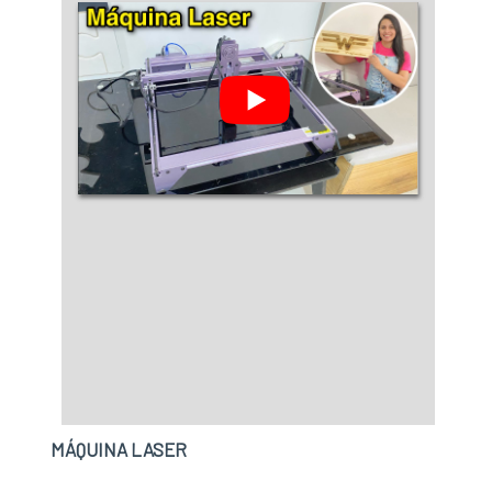
Máquinas, Peças e Serviços é uma empresa
que preza pela segurança quando exploramos
o segmento de comércio atacadista de
máquinas e equipamentos industriais. O
objetivo é garantir a tecnologia e
desenvolvimento no que gera resultado e
qualidade para os clientes.REFERÊNCIA DE
QUALIDADE NO SEGMENTONa FHTEC -
Máquinas, Peças e Serviços tem o que há de
melhor no mercado de comércio atacadista de
máquinas e equipamentos industriais. São
diversas opções de itens oferecidos, como
gravação a laser industrial e laser fibra de
gravação com ótima qualidade e
proteção.Apresentando produtos de alto
padrão, a empresa conta com profissionais
especializados e instalações modernas e em
MÁQUINA LASER
bom estado, conquistando então a confiança