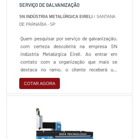
SERVIÇO DE GALVANIZAÇÃO
SN INDÚSTRIA METALÚRGICA EIRELI
/ SANTANA
DE PARNAÍBA - SP
Quem pesquisar por serviço de galvanização,
com certeza descobrirá na empresa SN
indústria Metalúrgica Eireli. Ao entrar em
contato com a organização que mais se
destaca no ramo, o cliente receberá um
suporte completo para sanar eventuais
COTAR AGORA
dúvidas sobre o serviço que deseja
solicitar.ALGUNS DETALHES SOBRE SERVIÇO
DE GALVANIZAÇÃOQuem quer encontrar
serviço de galvanização em uma empresa
inovadora, encontra na internet a SN indústria
Metalúrgica Eireli. Com grande expressão de
mercado quando o assunto é corte e dobra de