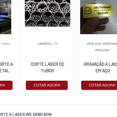
A
/ BRASIL
LASERSTEEL
/ PR
METALICCA - ESTRUTURA
METALICAS
/
ORTE A
CORTE LASER DE
GRAVAÇÃO A LAS
ETAL
TUBOS
EM AÇO
ORA
COTAR AGORA
COTAR AGORA
ORTE A LASER WS 10080 80W