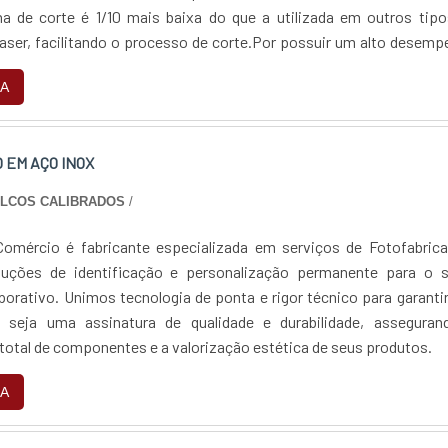
a de corte é 1/10 mais baixa do que a utilizada em outros tipo
laser, facilitando o processo de corte.Por possuir um alto desem
etro-óptica, este equipamento utiliza a refrigeração de ar ao invés 
A
 EM AÇO INOX
ALCOS CALIBRADOS
/
omércio é fabricante especializada em serviços de Fotofabrica
luções de identificação e personalização permanente para o s
rporativo. Unimos tecnologia de ponta e rigor técnico para garanti
 seja uma assinatura de qualidade e durabilidade, asseguran
 total de componentes e a valorização estética de seus produtos.
A