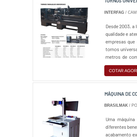
TORNOS UNIVE
INTERFAG
/ CAM
Desde 2003, a I
qualidade e ate
empresas que 
tornos universa
metros de com
seus tornos u
COTAR AGOR
nosso site!
MÁQUINA DE CO
BRASILMAK
/ PO
Uma máquina d
diferentes bene
acabamento exc