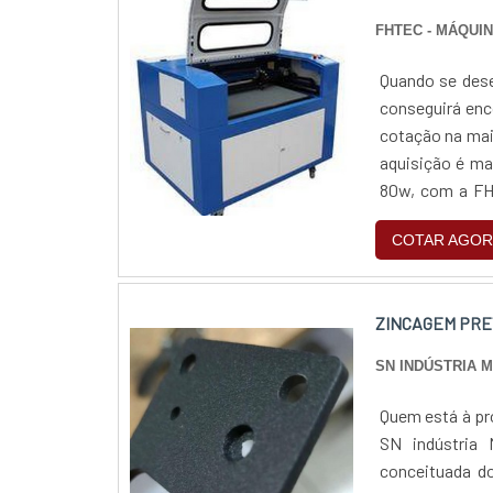
FHTEC - MÁQUI
Quando se dese
conseguirá enc
cotação na maio
aquisição é ma
80w, com a FHT
comprometimen
COTAR AGOR
ZINCAGEM PRE
SN INDÚSTRIA 
Quem está à pr
SN indústria 
conceituada do