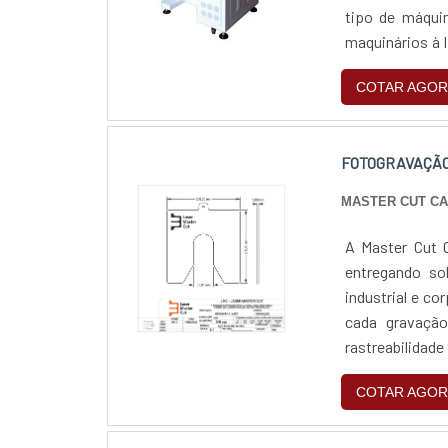
tipo de máquin
maquinários à 
na conversão el
COTAR AGOR
FOTOGRAVAÇÃO
MASTER CUT C
A Master Cut C
entregando so
industrial e co
cada gravação
rastreabilidade
COTAR AGOR