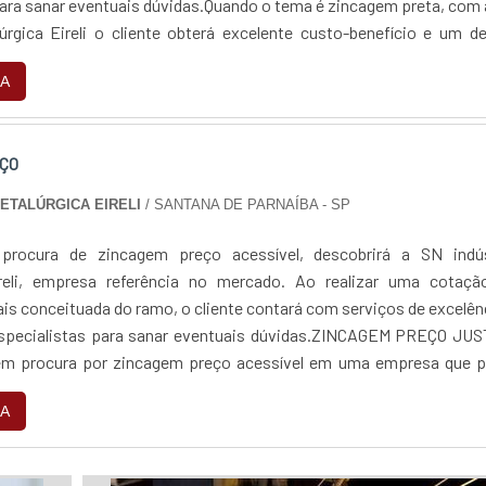
para sanar eventuais dúvidas.Quando o tema é zincagem preta, com
lúrgica Eireli o cliente obterá excelente custo-benefício e um d
jetos, do plane...
A
ÇO
METALÚRGICA EIRELI
/ SANTANA DE PARNAÍBA - SP
rocura de zincagem preço acessível, descobrirá a SN indús
ireli, empresa referência no mercado. Ao realizar uma cotaçã
is conceituada do ramo, o cliente contará com serviços de excelên
especialistas para sanar eventuais dúvidas.ZINCAGEM PREÇO JUS
 procura por zincagem preço acessível em uma empresa que p
 encontra na internet a SN indús...
A