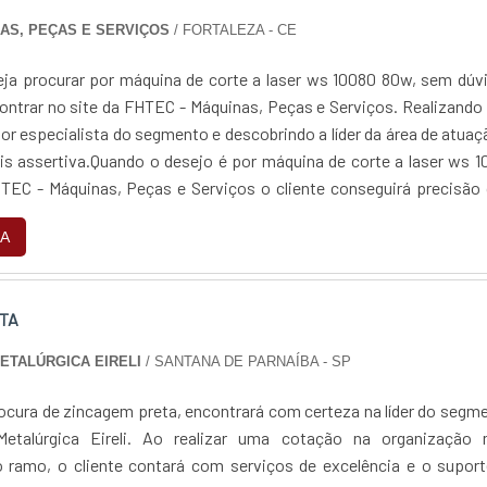
NAS, PEÇAS E SERVIÇOS
/ FORTALEZA - CE
ja procurar por máquina de corte a laser ws 10080 80w, sem dúv
ontrar no site da FHTEC - Máquinas, Peças e Serviços. Realizand
r especialista do segmento e descobrindo a líder da área de atuaç
is assertiva.Quando o desejo é por máquina de corte a laser ws 
EC - Máquinas, Peças e Serviços o cliente conseguirá precisão
to com o resu...
A
TA
METALÚRGICA EIRELI
/ SANTANA DE PARNAÍBA - SP
ocura de zincagem preta, encontrará com certeza na líder do segm
Metalúrgica Eireli. Ao realizar uma cotação na organização 
 ramo, o cliente contará com serviços de excelência e o suport