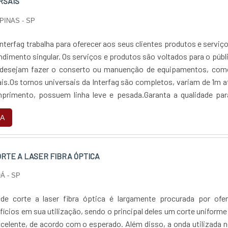
RSAIS
PINAS - SP
nterfag trabalha para oferecer aos seus clientes produtos e serviç
ndimento singular. Os serviços e produtos são voltados para o públ
desejam fazer o conserto ou manuenção de equipamentos, com
is.Os tornos universais da Interfag são completos, variam de 1m a
primento, possuem linha leve e pesada.Garanta a qualidade par
niversais e outros equipamentos.Para maiores informações aces
A
RTE A LASER FIBRA ÓPTICA
Á - SP
e corte a laser fibra óptica é largamente procurada por ofer
fícios em sua utilização, sendo o principal deles um corte uniforme
elente, de acordo com o esperado. Além disso, a onda utilizada 